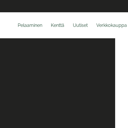
Pelaaminen
Kenttä
Uutiset
Verkkokauppa