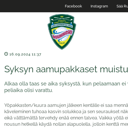
Facebook
Instagram
Sää Ru
16.09.2024 11:37
Syksyn aamupakkaset muistutt
Alkaa olla taas se aika syksystä, kun pelaamaan ei
peliaika olisi varattu.
Yöpakkasten/kuura aamujen jälkeen kentälle ei saa mennä p
käveleminen tuhoaa kasvin solukkoa ja sen seuraukset näkyv
eikä välttämättä tervehdy enää ennen talvea. Vaikka yöllä ei
nousun hetkellä käydä nollan alapuolella, jolloin kenttä me