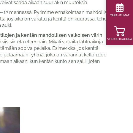
voivat saada aikaan suuriakin muutoksia.
 10–12 mennessä.
Pyrimme ennakoimaan mahdollisia
TAPAHTUMAT
 jos aika on varattu ja kenttä on kuurassa, tehdyt
 auki.
ilojen ja kentän mahdollisen valkoisen värin
VERKKOKAUPPA
 siis siirretä eteenpäin. Mikäli vapaita lähtöaikoja
ytämään sopiva peliaika. Esimerkiksi jos kenttä
e pelaamaan ryhmä, joka on varannut kello 11.00
aan aikaan, kun kentän kunto sen sallii, joten