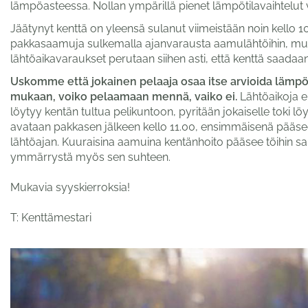
lämpöasteessa. Nollan ympärillä pienet lämpötilavaihtelut 
Jäätynyt kenttä on yleensä sulanut viimeistään noin kello
pakkasaamuja sulkemalla ajanvarausta aamulähtöihin, mutta
lähtöaikavaraukset perutaan siihen asti, että kenttä saadaan
Uskomme että jokainen pelaaja osaa itse arvioida lämpöt
mukaan, voiko pelaamaan mennä, vaiko ei.
Lähtöaikoja ei
löytyy kentän tultua pelikuntoon, pyritään jokaiselle toki lö
avataan pakkasen jälkeen kello 11.00, ensimmäisenä pääse
lähtöajan. Kuuraisina aamuina kentänhoito pääsee töihin sam
ymmärrystä myös sen suhteen.
Mukavia syyskierroksia!
T: Kenttämestari