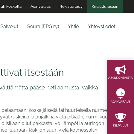
uhikoskella
Ajanvaraus
Rekisteröidy
Kirjaudu sisään
Palvelut
Seura (EPG ry)
Yhtiö
Yhteystiedot
ivat itsestään
AJAN­KOHTAISTA
 välttämättä pääse heti aamusta, vaikka
AJAN­VARAUS
elaamaan, koska jäisellä tai huurteisella nurmella
ät ruskeina jalanjälkinä vielä pitkään, nurmi kuolee
 olisikaan ollut pakkasta, voi lämpötila auringon
KILPAILUT
nee kuuraan. Riski on suuri vielä kolmessakin