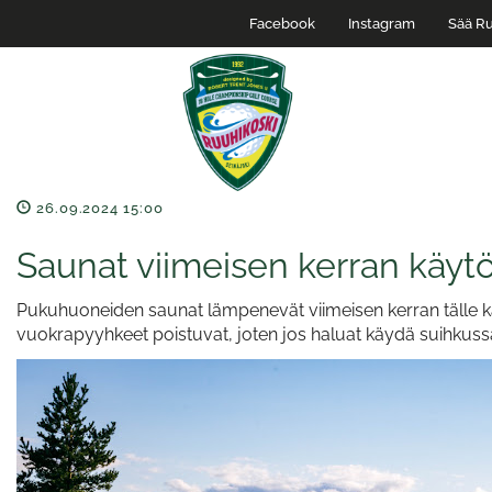
Facebook
Instagram
Sää Ru
26.09.2024 15:00
Saunat viimeisen kerran käytö
Pukuhuoneiden saunat lämpenevät viimeisen kerran tälle 
vuokrapyyhkeet poistuvat, joten jos haluat käydä suihku