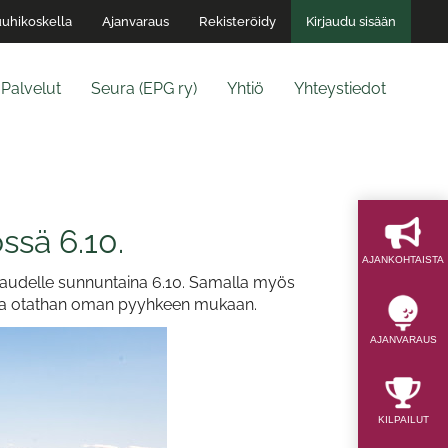
uhikoskella
Ajanvaraus
Rekisteröidy
Kirjaudu sisään
Palvelut
Seura (EPG ry)
Yhtiö
Yhteystiedot
ssä 6.10.
AJAN­KOHTAISTA
kaudelle sunnuntaina 6.10. Samalla myös
ssa otathan oman pyyhkeen mukaan.
AJAN­VARAUS
KILPAILUT