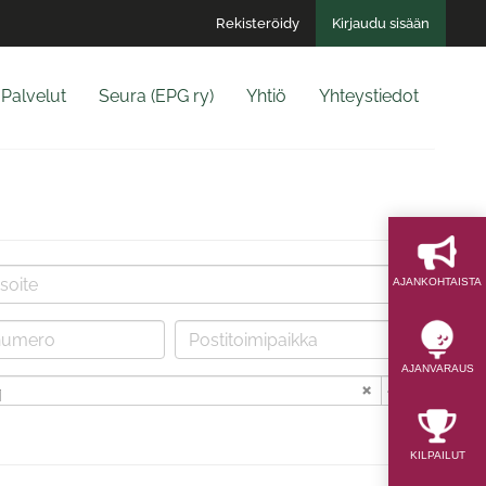
Rekisteröidy
Kirjaudu sisään
Palvelut
Seura (EPG ry)
Yhtiö
Yhteystiedot
AJAN­KOHTAISTA
AJAN­VARAUS
i
KILPAILUT