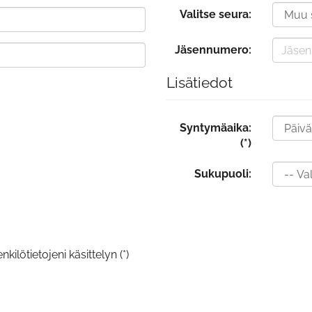
Valitse seura:
Jäsennumero:
Lisätiedot
Syntymäaika:
(*)
Sukupuoli:
kilötietojeni käsittelyn (*)