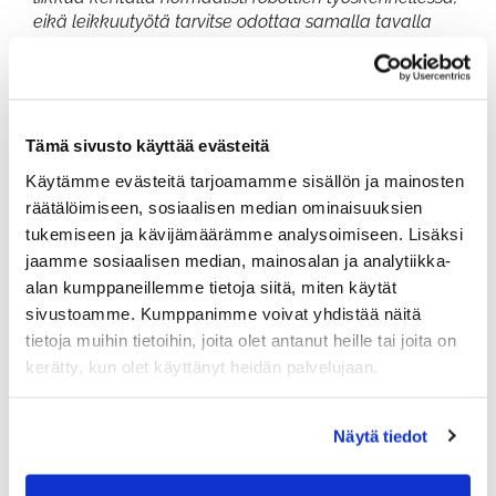
eikä leikkuutyötä tarvitse odottaa samalla tavalla
kuin perinteisten koneiden kanssa. Tämä auttaa myös
pelaamisessa erityisesti aamuisin. Voimme vapauttaa
aamulähtöjä aikaisemmin, kun robotit ja pelaajat
voivat toimia kentällä samanaikaisesti ilman häiriötä.”
Tämä sivusto käyttää evästeitä
Robottien odotetaan tuovan säästöjä henkilöstö-,
Käytämme evästeitä tarjoamamme sisällön ja mainosten
polttoaine- ja huoltokuluissa sekä pidemmällä
räätälöimiseen, sosiaalisen median ominaisuuksien
aikavälillä myös koneinvestoinneissa. Tutkimusten
tukemiseen ja kävijämäärämme analysoimiseen. Lisäksi
mukaan sähköiset leikkurit kuluttavat selvästi
jaamme sosiaalisen median, mainosalan ja analytiikka-
vähemmän energiaa ja niiden CO₂-päästöt ovat
alan kumppaneillemme tietoja siitä, miten käytät
moninkertaisesti pienemmät kuin
sivustoamme. Kumppanimme voivat yhdistää näitä
polttomoottorikäyttöisillä leikkureilla.
tietoja muihin tietoihin, joita olet antanut heille tai joita on
kerätty, kun olet käyttänyt heidän palvelujaan.
Robotiikka muuttaa tapaa hoitaa
kenttää
Näytä tiedot
Kenttämestari
Jani Hjerpen
mukaan robottileikkurit
muuttavat ennen kaikkea tapaa, jolla kenttää