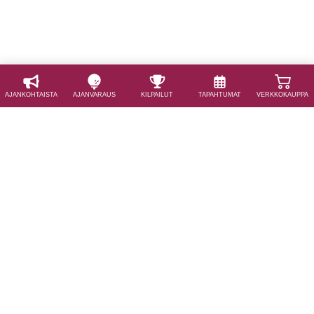
AJAN­KOHTAISTA
AJAN­VARAUS
KILPAILUT
TAPAHTUMAT
VERKKOKAUPPA