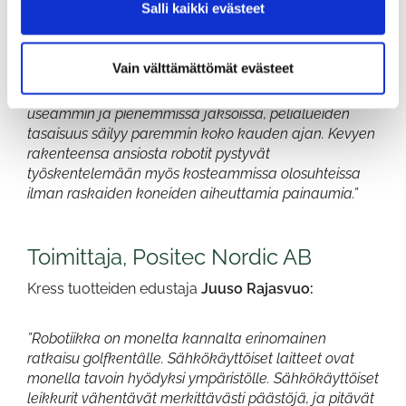
hoidetaan arjessa:
Salli kaikki evästeet
”Robotiikan suurin hyöty on, että väylien ja
Vain välttämättömät evästeet
karheikkojen perusleikkuu voidaan tehdä
automaattisesti ja jatkuvasti. Kun leikkuu tapahtuu
useammin ja pienemmissä jaksoissa, pelialueiden
tasaisuus säilyy paremmin koko kauden ajan.
Kevyen
rakenteensa ansiosta robotit pystyvät
työskentelemään myös kosteammissa olosuhteissa
ilman raskaiden koneiden aiheuttamia painaumia.”
Toimittaja, Positec Nordic AB
Kress tuotteiden edustaja
Juuso Rajasvuo:
”Robotiikka on monelta kannalta erinomainen
ratkaisu golfkentälle. Sähkökäyttöiset laitteet ovat
monella tavoin hyödyksi ympäristölle. Sähkökäyttöiset
leikkurit vähentävät merkittävästi päästöjä, ja pitävät