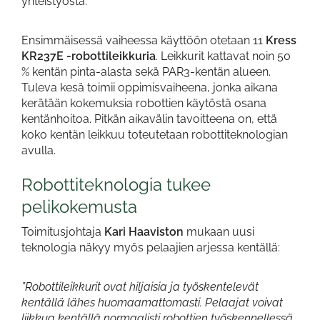
yhteistyöstä.
Ensimmäisessä vaiheessa käyttöön otetaan 11
Kress
KR237E -robottileikkuria
. Leikkurit kattavat noin 50
% kentän pinta-alasta sekä PAR3-kentän alueen.
Tuleva kesä toimii oppimisvaiheena, jonka aikana
kerätään kokemuksia robottien käytöstä osana
kentänhoitoa. Pitkän aikavälin tavoitteena on, että
koko kentän leikkuu toteutetaan robottiteknologian
avulla.
Robottiteknologia tukee
pelikokemusta
Toimitusjohtaja
Kari Haaviston
mukaan uusi
teknologia näkyy myös pelaajien arjessa kentällä:
”Robottileikkurit ovat hiljaisia ja työskentelevät
kentällä lähes huomaamattomasti. Pelaajat voivat
liikkua kentällä normaalisti robottien työskennellessä,