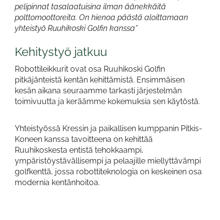
pelipinnat tasalaatuisina ilman äänekkäitä
polttomoottoreita. On hienoa päästä aloittamaan
yhteistyö Ruuhikoski Golfin kanssa”
Kehitystyö jatkuu
Robottileikkurit ovat osa Ruuhikoski Golfin
pitkäjänteistä kentän kehittämistä. Ensimmäisen
kesän aikana seuraamme tarkasti järjestelmän
toimivuutta ja keräämme kokemuksia sen käytöstä.
Yhteistyössä Kressin ja paikallisen kumppanin Pitkis-
Koneen kanssa tavoitteena on kehittää
Ruuhikoskesta entistä tehokkaampi,
ympäristöystävällisempi ja pelaajille miellyttävämpi
golfkenttä, jossa robottiteknologia on keskeinen osa
modernia kentänhoitoa.