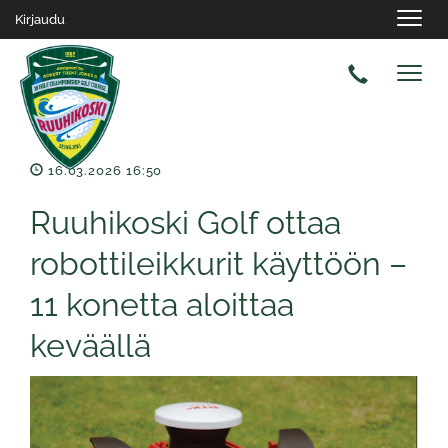
Navig
Kirjaudu
Navig
16.03.2026 16:50
Ruuhikoski Golf ottaa
robottileikkurit käyttöön –
11 konetta aloittaa
keväällä