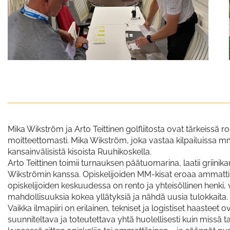
Mika Wikström ja Arto Teittinen golfliitosta ovat tärkeissä 
moitteettomasti. Mika Wikström, joka vastaa kilpailuissa mm
kansainvälisistä kisoista Ruuhikoskella.
Arto Teittinen toimii turnauksen päätuomarina, laatii griinika
Wikströmin kanssa. Opiskelijoiden MM-kisat eroaa ammattilai
opiskelijoiden keskuudessa on rento ja yhteisöllinen henki, v
mahdollisuuksia kokea yllätyksiä ja nähdä uusia tulokkaita.
Vaikka ilmapiiri on erilainen, tekniset ja logistiset haasteet
suunniteltava ja toteutettava yhtä huolellisesti kuin missä t