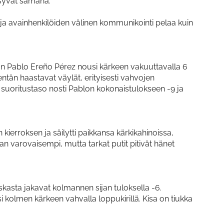
ysyvät samana.
 ja avainhenkilöiden välinen kommunikointi pelaa kuin
an Pablo Ereño Pérez nousi kärkeen vakuuttavalla 6
entän haastavat väylät, erityisesti vahvojen
ä suoritustaso nosti Pablon kokonaistulokseen -9 ja
erroksen ja säilytti paikkansa kärkikahinoissa,
n varovaisempi, mutta tarkat putit pitivät hänet
asta jakavat kolmannen sijan tuloksella -6.
i kolmen kärkeen vahvalla loppukirillä. Kisa on tiukka