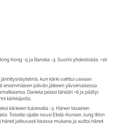
Hong Kong -5 ja Ranska -3. Suomi yhdestoista, +16
jännitysnäytelmä, kun kärki vaihtui useaan
elä ensimmäisen päivän jälkeen ylivoimaisessa
umatkaansa. Daniela pelasi tänään +8 ja päätyi
ni kärkisijasta.
eksi kärkeen tuloksella -3. Hänen tasainen
vaksi. Toiselle sijalle nousi Etelä-Korean Jung Won
ti hänet jatkuvasti kisassa mukana ja auttoi hänet