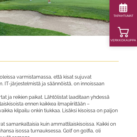
TAPAHTUMAT
VERKKOKAUPPA
rooleissa varmistamassa, että kisat sujuvat
. IT-järjestelmistä ja säännöistä, on innoissaan
rtat ja reikien paikat. Lähtölistat laaditaan yhdessä
skisoista ennen kaikkea ilmapiiriltään –
aikka kilpailu onkin tiukkaa. Lisäksi kisoissa on paljon
 ovat samankaltaisia kuin ammattilaiskisoissa. Kaikki on
ahansa isossa turnauksessa. Golf on golfia, oli