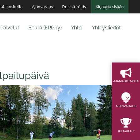
uhikoskella
Ajanvaraus
Rekisteröidy
Kirjaudu sisään
Palvelut
Seura (EPG ry)
Yhtiö
Yhteystiedot
lpailupäivä
AJAN­KOHTAISTA
AJAN­VARAUS
KILPAILUT