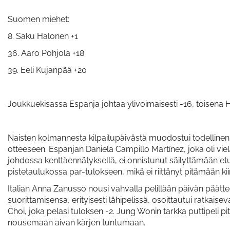
Suomen miehet:
8. Saku Halonen +1
36. Aaro Pohjola +18
39. Eeli Kujanpää +20
Joukkuekisassa Espanja johtaa ylivoimaisesti -16, toisena 
Naisten kolmannesta kilpailupäivästä muodostui todellinen 
otteeseen. Espanjan Daniela Campillo Martínez, joka oli vi
johdossa kenttäennätyksellä, ei onnistunut säilyttämään et
pistetaulukossa par-tulokseen, mikä ei riittänyt pitämään kiin
Italian Anna Zanusso nousi vahvalla pelillään päivän päätte
suorittamisensa, erityisesti lähipelissä, osoittautui ratkaise
Choi, joka pelasi tuloksen -2. Jung Wonin tarkka puttipeli pi
nousemaan aivan kärjen tuntumaan.