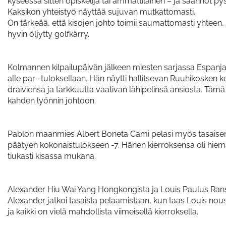
kyseessä sitten opiskelija tai ammattilainen – ja säännöt p
Kaksikon yhteistyö näyttää sujuvan mutkattomasti.
On tärkeää, että kisojen johto toimii saumattomasti yhteen,
hyvin öljytty golfkärry.
Kolmannen kilpailupäivän jälkeen miesten sarjassa Espanj
alle par -tuloksellaan. Hän näytti hallitsevan Ruuhikosken k
draiviensa ja tarkkuutta vaativan lähipelinsä ansiosta. Täm
kahden lyönnin johtoon.
Pablon maanmies Albert Boneta Cami pelasi myös tasaisen ki
päätyen kokonaistulokseen -7. Hänen kierroksensa oli hiema
tiukasti kisassa mukana.
Alexander Hiu Wai Yang Hongkongista ja Louis Paulus Ransk
Alexander jatkoi tasaista pelaamistaan, kun taas Louis nous
ja kaikki on vielä mahdollista viimeisellä kierroksella.