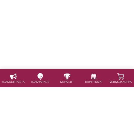
AJAN­KOHTAISTA
AJAN­VARAUS
KILPAILUT
TAPAHTUMAT
VERKKOKAUPPA