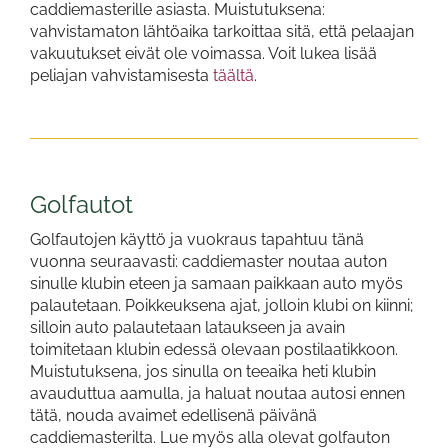
caddiemasterille asiasta. Muistutuksena:
vahvistamaton lähtöaika tarkoittaa sitä, että pelaajan
vakuutukset eivät ole voimassa. Voit lukea lisää
peliajan vahvistamisesta
täältä
.
Golfautot
Golfautojen käyttö ja vuokraus tapahtuu tänä
vuonna seuraavasti: caddiemaster noutaa auton
sinulle klubin eteen ja samaan paikkaan auto myös
palautetaan. Poikkeuksena ajat, jolloin klubi on kiinni;
silloin auto palautetaan lataukseen ja avain
toimitetaan klubin edessä olevaan postilaatikkoon.
Muistutuksena, jos sinulla on teeaika heti klubin
avauduttua aamulla, ja haluat noutaa autosi ennen
tätä, nouda avaimet edellisenä päivänä
caddiemasterilta. Lue myös alla olevat golfauton