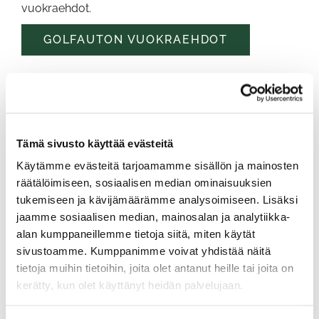
vuokraehdot.
GOLFAUTON VUOKRAEHDOT
Hiekkapussit
Tämä sivusto käyttää evästeitä
Hiekkapussit noudetaan ja palautetaan ainoastaan
Käytämme evästeitä tarjoamamme sisällön ja mainosten
kyseiseen kuvan osoittamaan paikkaan. Pyydämme
räätälöimiseen, sosiaalisen median ominaisuuksien
että et jätä hiekkapusseja esim. golfautoihin,
tukemiseen ja kävijämäärämme analysoimiseen. Lisäksi
bägivaraston viereen tai kärryvarastoon.
jaamme sosiaalisen median, mainosalan ja analytiikka-
alan kumppaneillemme tietoja siitä, miten käytät
sivustoamme. Kumppanimme voivat yhdistää näitä
tietoja muihin tietoihin, joita olet antanut heille tai joita on
kerätty, kun olet käyttänyt heidän palvelujaan.