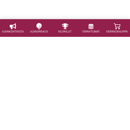
AJAN­KOHTAISTA
AJAN­VARAUS
KILPAILUT
TAPAHTUMAT
VERKKOKAUPPA