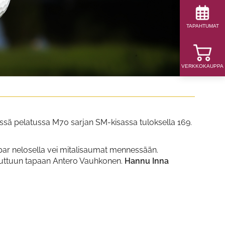
TAPAHTUMAT
VERKKOKAUPPA
rissä pelatussa M70 sarjan SM-kisassa tuloksella 169.
" par nelosella vei mitalisaumat mennessään.
 tuttuun tapaan Antero Vauhkonen.
Hannu Inna