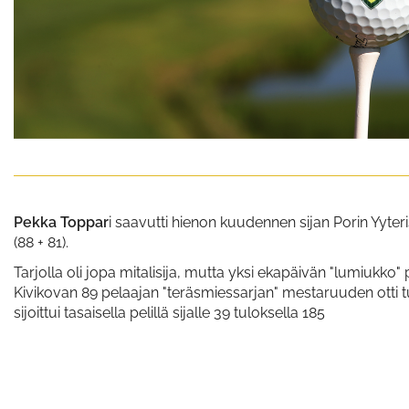
Pekka Toppar
i saavutti hienon kuudennen sijan Porin Yyte
(88 + 81).
Tarjolla oli jopa mitalisija, mutta yksi ekapäivän "lumiukko
Kivikovan 89 pelaajan "teräsmiessarjan" mestaruuden otti
sijoittui tasaisella pelillä sijalle 39 tuloksella 185