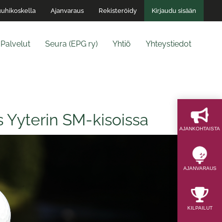
uhikoskella
Ajanvaraus
Rekisteröidy
Kirjaudu sisään
Palvelut
Seura (EPG ry)
Yhtiö
Yhteystiedot
 Yyterin SM-kisoissa
AJAN­KOHTAISTA
AJAN­VARAUS
KILPAILUT