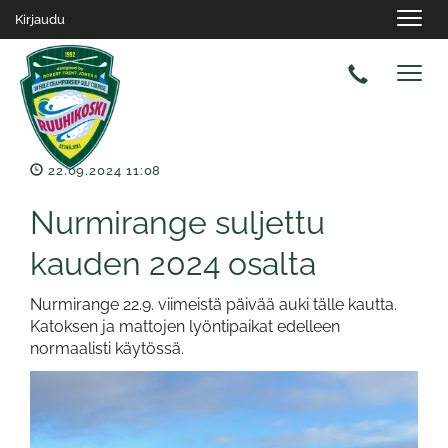
Navig
Kirjaudu
Navig
22.09.2024 11:08
Nurmirange suljettu
kauden 2024 osalta
Nurmirange 22.9. viimeistä päivää auki tälle kautta.
Katoksen ja mattojen lyöntipaikat edelleen
normaalisti käytössä.