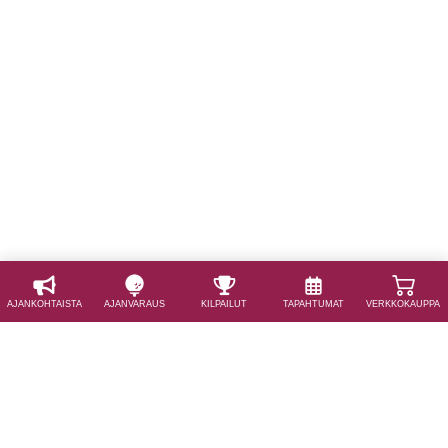
AJAN­KOHTAISTA
AJAN­VARAUS
KILPAILUT
TAPAHTUMAT
VERKKOKAUPPA