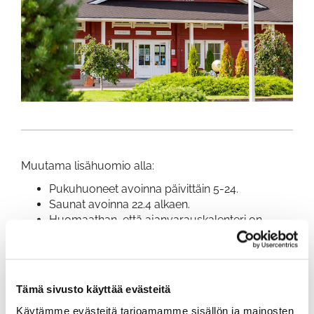
Muutama lisähuomio alla:
Pukuhuoneet avoinna päivittäin 5-24.
Saunat avoinna 22.4 alkaen.
Huomaathan, että ajanvarauskalenteri on
muuttunut kuvien osoittamalla tavalla.
Molemmat 9 reikäiset ajanvarauskalenterit
näkyvät nyt alasvetovalikosta.
Tämä sivusto käyttää evästeitä
Käytämme evästeitä tarjoamamme sisällön ja mainosten