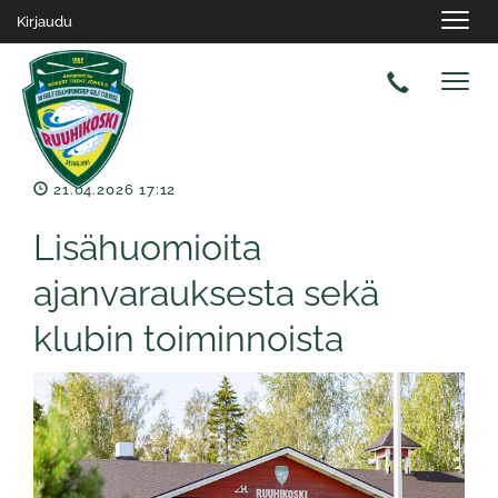
Navig
Kirjaudu
Navig
21.04.2026 17:12
Lisähuomioita
ajanvarauksesta sekä
klubin toiminnoista