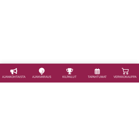
AJAN­KOHTAISTA
AJAN­VARAUS
KILPAILUT
TAPAHTUMAT
VERKKOKAUPPA