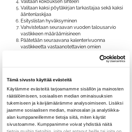
Valitaan kokouksen sihteeri
Valitaan kaksi pöytäkirjan tarkastajaa sekä kaksi
ääntenlaskijaa
Esityslistan hyväksyminen
Vahvistetaan seuraavan vuoden talousarvio
vastikkeen määräämisineen
Päätetään seuraavana kalenterivuonna
vastikkeetta vastaanotettavien omien
osakkeiden määrä. Vastaanotettava määrä ei
saa ylittää hallituksen talousarviossa esittämää
määrää.
Valitaan hallituksen jäsenet
Valitaan tilintarkastaja
Tämä sivusto käyttää evästeitä
Päätetään hallituksen jäsenten palkkioista ja
Käytämme evästeitä tarjoamamme sisällön ja mainosten
matkakustannusten korvausperusteista.
räätälöimiseen, sosiaalisen median ominaisuuksien
Kokouksen päättäminen
tukemiseen ja kävijämäärämme analysoimiseen. Lisäksi
Muut asiat
jaamme sosiaalisen median, mainosalan ja analytiikka-
alan kumppaneillemme tietoja siitä, miten käytät
sivustoamme. Kumppanimme voivat yhdistää näitä
Liitetiedostot on julkaistu sivun yläreunassa "yleiset
kokousmateriaalit" -kansioon. Kirjautuminen omlla
tietoja muihin tietoihin, joita olet antanut heille tai joita on