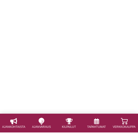
AJAN­KOHTAISTA
AJAN­VARAUS
KILPAILUT
TAPAHTUMAT
VERKKOKAUPPA