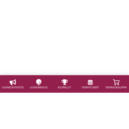
AJAN­KOHTAISTA
AJAN­VARAUS
KILPAILUT
TAPAHTUMAT
VERKKOKAUPPA