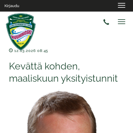
Navig
Kirjaudu
Navig
12.03.2026 08:45
Kevättä kohden,
maaliskuun yksityistunnit