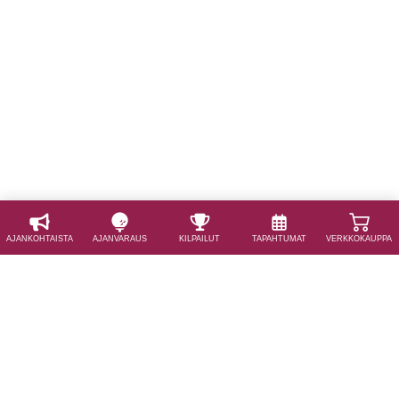
AJAN­KOHTAISTA
AJAN­VARAUS
KILPAILUT
TAPAHTUMAT
VERKKOKAUPPA