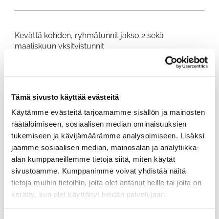
Kevättä kohden, ryhmätunnit jakso 2 sekä
maaliskuun yksityistunnit
Helmikuussa aloitetut ryhmätunnit jatkuvat
maaliskuussa.
Jakso 2 viikoilla 12-13 eli tiistai sekä torstai 17,19,24 ja
Tämä sivusto käyttää evästeitä
26.3.
Ryhmät ja kellonajat samat kuin helmikuussa, jos
Käytämme evästeitä tarjoamamme sisällön ja mainosten
olet unohtanut milloin
räätälöimiseen, sosiaalisen median ominaisuuksien
harjoitusaikasi oli, ole yhteydessä Mikkoon.
tukemiseen ja kävijämäärämme analysoimiseen. Lisäksi
jaamme sosiaalisen median, mainosalan ja analytiikka-
Huom! Tiistaille klo 11:30-12:30 sekä torstai iltaan klo
alan kumppaneillemme tietoja siitä, miten käytät
17:00-18:00
sivustoamme. Kumppanimme voivat yhdistää näitä
voidaan perustaa vielä ryhmät, 3 harjoitus kertaa. 3-
tietoja muihin tietoihin, joita olet antanut heille tai joita on
4 pelaajaa
kerätty, kun olet käyttänyt heidän palvelujaan.
tarvitaan ryhmän toteuttamiseen. Jos kiinnostuit,
ilmottaudu Mikolle
sähköpostitse.