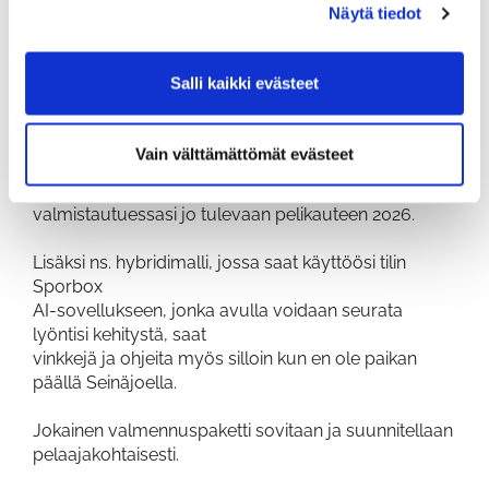
Näytä tiedot
Yksityistunteja on varattavissa ajalle 16.3.-28.3.2026
Ingolfin
Salli kaikki evästeet
harjoitushalliin (EPG jäsenet) sekä Golf Takomon
halliin.
Vain välttämättömät evästeet
Talven yksityistunnilla saat opastusta ja vinkkejä
talven harjoitteluun
valmistautuessasi jo tulevaan pelikauteen 2026.
Lisäksi ns. hybridimalli, jossa saat käyttöösi tilin
Sporbox
AI-sovellukseen, jonka avulla voidaan seurata
lyöntisi kehitystä, saat
vinkkejä ja ohjeita myös silloin kun en ole paikan
päällä Seinäjoella.
Jokainen valmennuspaketti sovitaan ja suunnitellaan
pelaajakohtaisesti.