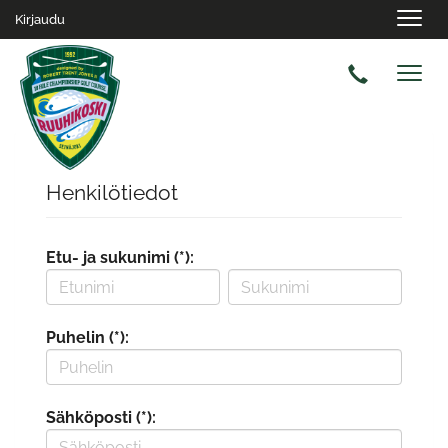
Navig
Kirjaudu
Navig
Henkilötiedot
Etu- ja sukunimi (*):
Puhelin (*):
Sähköposti (*):