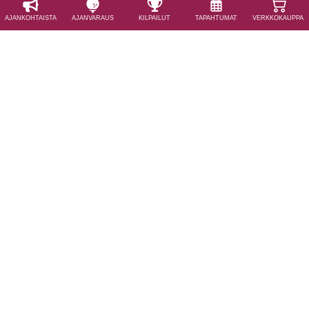
AJAN­KOHTAISTA
AJAN­VARAUS
KILPAILUT
TAPAHTUMAT
VERKKOKAUPPA