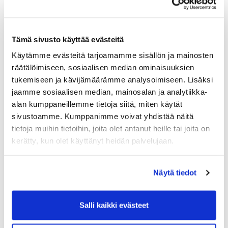
Maa (*):
Suomi
Tämä sivusto käyttää evästeitä
Golf jäsenyys
Käytämme evästeitä tarjoamamme sisällön ja mainosten
räätälöimiseen, sosiaalisen median ominaisuuksien
tukemiseen ja kävijämäärämme analysoimiseen. Lisäksi
Valitse seura:
jaamme sosiaalisen median, mainosalan ja analytiikka-
alan kumppaneillemme tietoja siitä, miten käytät
sivustoamme. Kumppanimme voivat yhdistää näitä
Jäsennumero:
tietoja muihin tietoihin, joita olet antanut heille tai joita on
kerätty, kun olet käyttänyt heidän palvelujaan.
Lisätiedot
Näytä tiedot
Syntymäaika: (*)
Salli kaikki evästeet