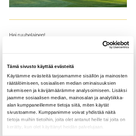
Hei ruuhelainen!
Kuka on Ruuhikosken ensimmäinen kentänhoitajan
kaveri?
Nyt on aika ilmiantaa pelaaja, joka on kentänhoitajan
Tämä sivusto käyttää evästeitä
kaveri. Eli sellainen pelaaja, joka tekee oman
osuutensa kentänhoidon eteen, aina ja joka kerta.
Käytämme evästeitä tarjoamamme sisällön ja mainosten
Hän nostaa divotin paikoilleen tai paikkaa jäljen
räätälöimiseen, sosiaalisen median ominaisuuksien
hiekalla. Hän muistaa korjata jälkensä bunkkerissa,
tukemiseen ja kävijämäärämme analysoimiseen. Lisäksi
myös ne kengänjäljet. Hän korjaa pallon
jaamme sosiaalisen median, mainosalan ja analytiikka-
alastulojäljen viheriöllä ja vie roskat ja pullon oikeisiin
alan kumppaneillemme tietoja siitä, miten käytät
laatikoihin. Ja jos aikaa on, hän korjailee myös
sivustoamme. Kumppanimme voivat yhdistää näitä
muiden jälkiä.
tietoja muihin tietoihin, joita olet antanut heille tai joita on
Oletko se sinä vai se tuttu pelikaveri? Vai oliko se
kerätty, kun olet käyttänyt heidän palvelujaan.
hyvä tyyppi, jota et tuntenut ennen viime viikon