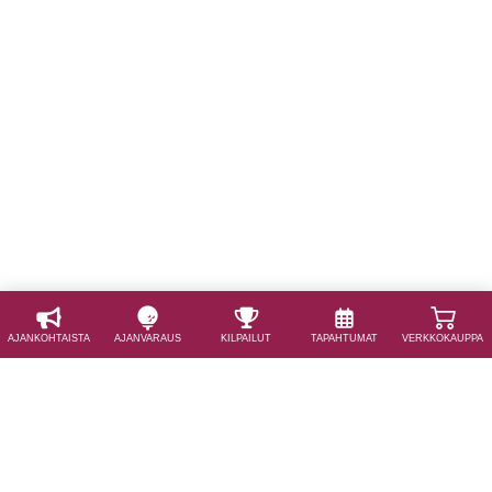
AJAN­KOHTAISTA
AJAN­VARAUS
KILPAILUT
TAPAHTUMAT
VERKKOKAUPPA