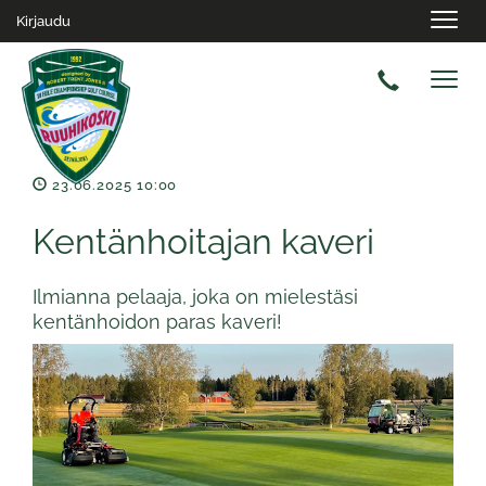
Navig
Kirjaudu
Navig
23.06.2025 10:00
Kentänhoitajan kaveri
Ilmianna pelaaja, joka on mielestäsi
kentänhoidon paras kaveri!