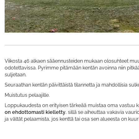
Viikosta 46 alkaen sääennusteiden mukaan olosuhteet muu
odotettavissa. Pyrimme pitämään kentän avoinna niin pitkään
suljetaan.
Seuraathan kentän päivittäistä tilannetta ja mahdollisia sul
Muistutus pelaajille.
Loppukaudesta on erityisen tärkeää muistaa oma vastuu 
on ehdottomasti kielletty
, sillä se aiheuttaa vakavia vaurio
ja vältät pelaamista, jos kenttä tai osa sen alueesta on kuu