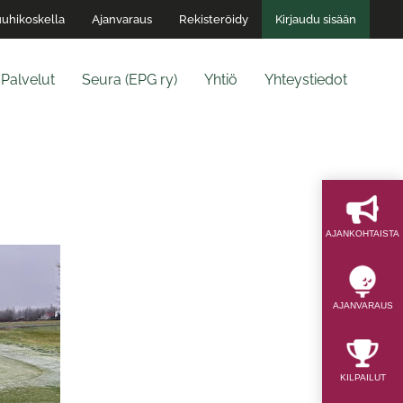
uhikoskella
Ajanvaraus
Rekisteröidy
Kirjaudu sisään
Palvelut
Seura (EPG ry)
Yhtiö
Yhteystiedot
AJAN­KOHTAISTA
AJAN­VARAUS
KILPAILUT