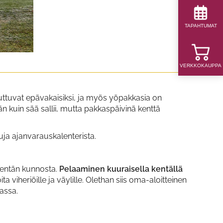
TAPAHTUMAT
VERKKOKAUPPA
ttuvat epävakaisiksi, ja myös yöpakkasia on
 kuin sää sallii, mutta pakkaspäivinä kenttä
kuja ajanvarauskalenterista.
kentän kunnosta.
Pelaaminen kuuraisella kentällä
ita viheriöille ja väylille. Olethan siis oma-aloitteinen
rassa.