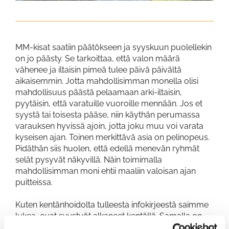
MM-kisat saatiin päätökseen ja syyskuun puolellekin
on jo päästy. Se tarkoittaa, että valon määrä
vähenee ja iltaisin pimeä tulee päivä päivältä
aikaisemmin. Jotta mahdollisimman monella olisi
mahdollisuus päästä pelaamaan arki-iltaisin,
pyytäisin, että varatuille vuoroille mennään. Jos et
syystä tai toisesta pääse, niin käythän perumassa
varauksen hyvissä ajoin, jotta joku muu voi varata
kyseisen ajan. Toinen merkittävä asia on pelinopeus.
Pidäthän siis huolen, että edellä menevän ryhmät
selät pysyvät näkyvillä. Näin toimimalla
mahdollisimman moni ehtii maaliin valoisan ajan
puitteissa.
Kuten kentänhoidolta tulleesta infokirjeestä saimme
lukea, ovat syystyöt alkaneet kentällä. Samalla on
kentänhoitajien määrää on vähennetty. Joten