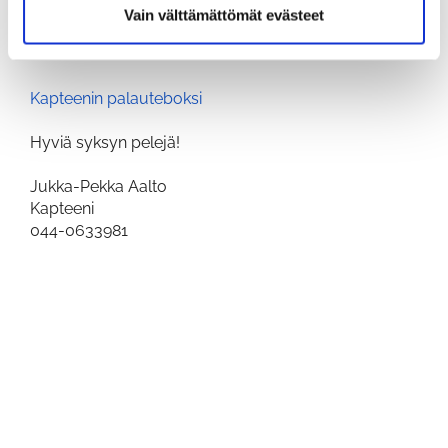
oikeille henkilöille. Palautteet käsitellään täysin
Vain välttämättömät evästeet
nimettöminä, eikä sähköposteja, yms. osoitetietoja
kerätä.
Kapteenin palauteboksi
Hyviä syksyn pelejä!
Jukka-Pekka Aalto
Kapteeni
044-0633981