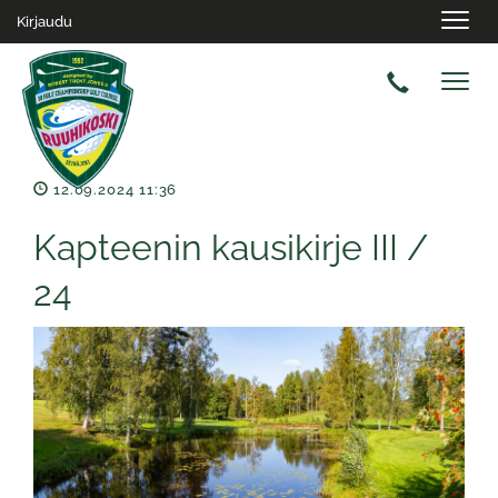
Navig
Kirjaudu
Navig
12.09.2024 11:36
Kapteenin kausikirje III /
24