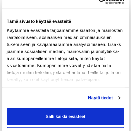
auttakaamme kentänhoitoa ja hoitakaamme omat
velvollisuutemme kentällä. Haravoidaan siis huolella
bunkkerien jäljet, täytetään hiekalla lyöntijäljet ja
Tämä sivusto käyttää evästeitä
korjataan viheriöillä pallon alastulot. Näin tekemällä
Käytämme evästeitä tarjoamamme sisällön ja mainosten
kunnioitamme kanssapelaajiamme ja samalla
räätälöimiseen, sosiaalisen median ominaisuuksien
kenttämme pysyy paremmassa ja
pelattavammassa kunnossa.
tukemiseen ja kävijämäärämme analysoimiseen. Lisäksi
jaamme sosiaalisen median, mainosalan ja analytiikka-
Kisojen myötä myös korjatut alueet, viheriöiden
alan kumppaneillemme tietoja siitä, miten käytät
kahdeksan ja viisitoista läheisyydessä, on otettu
sivustoamme. Kumppanimme voivat yhdistää näitä
käyttöön. Molemmilla alueilla on nurmimattoa, joka
tietoja muihin tietoihin, joita olet antanut heille tai joita on
luokitellaan valmistetuksi esineeksi, jolloin se täyttää
kerätty, kun olet käyttänyt heidän palvelujaan.
sääntökirjan mukaisen haitan määritelmän. Koska
mattoa ei voi siirtää siitä vapaudutaan halutessaan
rangaistuksetta säännön 16.1 mukaisesti. Näin ollen
Näytä tiedot
asiasta ei ole tarpeen laittaa lisämainintaa
paikallissääntöihin.
Salli kaikki evästeet
Ohessa on linkki kapteenin palauteboksiin. Voit käydä
jättämässä sinne ajatuksiasi. Vien asioita sitten