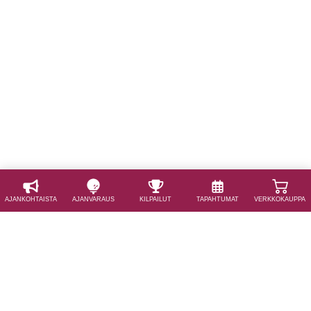
AJAN­KOHTAISTA
AJAN­VARAUS
KILPAILUT
TAPAHTUMAT
VERKKOKAUPPA