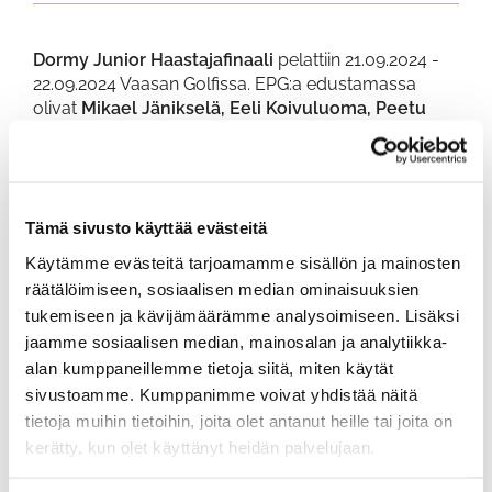
Dormy Junior Haastajafinaali
pelattiin 21.09.2024 -
22.09.2024 Vaasan Golfissa. EPG:a edustamassa
olivat
Mikael Jänikselä,
Eeli Koivuluoma, Peetu
Laasala, Iiris Lainimo
sekä
Fiia Savolainen.
Easy Red-16 -sarjassa
Fiia Savolainen
pelasi
yhteistuloksen
202 (101, 101) +58
ja
Iiris Lainimo 242
(120, 122) +98.
Tämä sivusto käyttää evästeitä
Future-14 -sarjassa
Eeli Koivuluoma (171, 87, 84
Käytämme evästeitä tarjoamamme sisällön ja mainosten
+27)
ja
Peetu Laasala (171, 84, 87 +27)
sijoittuivat
räätälöimiseen, sosiaalisen median ominaisuuksien
T12.
Mikael Jänikselä
n kokonaistulos oli
204 (95,
tukemiseen ja kävijämäärämme analysoimiseen. Lisäksi
109) +60.
jaamme sosiaalisen median, mainosalan ja analytiikka-
Tulosluettelo
alan kumppaneillemme tietoja siitä, miten käytät
sivustoamme. Kumppanimme voivat yhdistää näitä
tietoja muihin tietoihin, joita olet antanut heille tai joita on
kerätty, kun olet käyttänyt heidän palvelujaan.