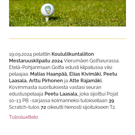
19.09.2024 pelattiin
Koululiikuntaliiton
Mestaruuskilpailu 2024
Vierumäen Golfseurassa.
Etelä-Pohjanmaan Golfia edusti kilpailussa viisi
pelaajaa:
Matias Haanpää,
Elias Kivimäki,
Peetu
Laasala,
Arttu Pirhonen
ja
Atte Rajamäki.
Kovimmasta suorituksesta vastasi seuran
edustuspelaaja
Peetu Laasala,
joka sijoittui Pojat
10-13 PB -sarjassa kolmanneksi tuloksellaan
39
.
Scratch-tulos
72
oikeutti hienosti sijoitukseen T2.
Tulosluettelo