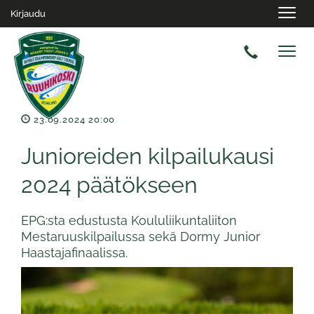
Navig
Kirjaudu
Navig
23.09.2024 20:00
Junioreiden kilpailukausi
2024 päätökseen
EPG:sta edustusta Koululiikuntaliiton
Mestaruuskilpailussa sekä Dormy Junior
Haastajafinaalissa.