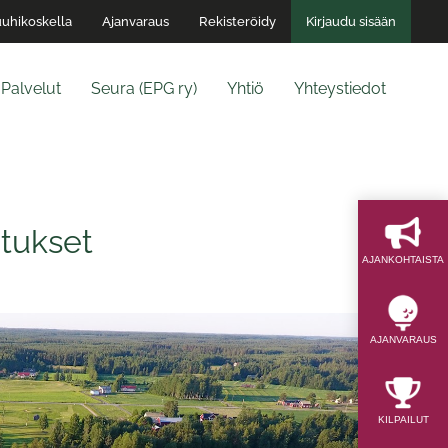
uhikoskella
Ajanvaraus
Rekisteröidy
Kirjaudu sisään
Palvelut
Seura (EPG ry)
Yhtiö
Yhteystiedot
itukset
AJAN­KOHTAISTA
AJAN­VARAUS
KILPAILUT