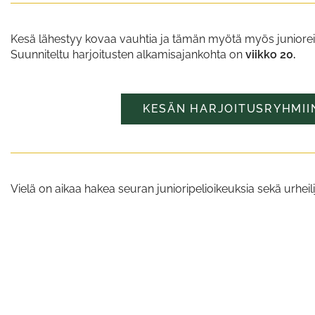
Kesä lähestyy kovaa vauhtia ja tämän myötä myös junioreid
Suunniteltu harjoitusten alkamisajankohta on
viikko 20.
KESÄN HARJOITUSRYHMII
Vielä on aikaa hakea seuran junioripelioikeuksia sekä urheil