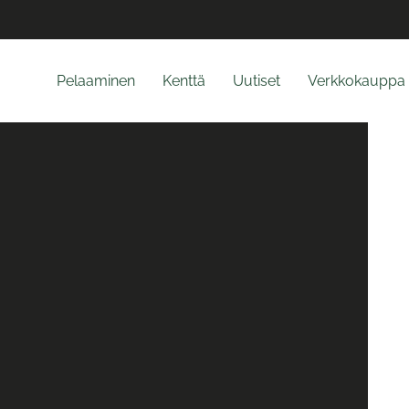
Pelaaminen
Kenttä
Uutiset
Verkkokauppa