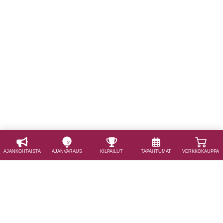
AJAN­KOHTAISTA
AJAN­VARAUS
KILPAILUT
TAPAHTUMAT
VERKKOKAUPPA