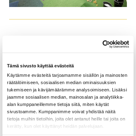
Ingolfin käyttöön liittyen on ilmennyt
epäselvyyksiä.
Haluamme muistuttaa, että edellytyksenä
Tämä sivusto käyttää evästeitä
harjoittelulle ja pelaamiselle Ingolfissa on EPG
Käytämme evästeitä tarjoamamme sisällön ja mainosten
ry:n jäsenyys ja henkilökohtaisen Ingolf-
räätälöimiseen, sosiaalisen median ominaisuuksien
kulkuoikeuden lunastaminen.
tukemiseen ja kävijämäärämme analysoimiseen. Lisäksi
Halliin kulku vain omalla kortilla!
jaamme sosiaalisen median, mainosalan ja analytiikka-
alan kumppaneillemme tietoja siitä, miten käytät
sivustoamme. Kumppanimme voivat yhdistää näitä
tietoja muihin tietoihin, joita olet antanut heille tai joita on
kerätty, kun olet käyttänyt heidän palvelujaan.