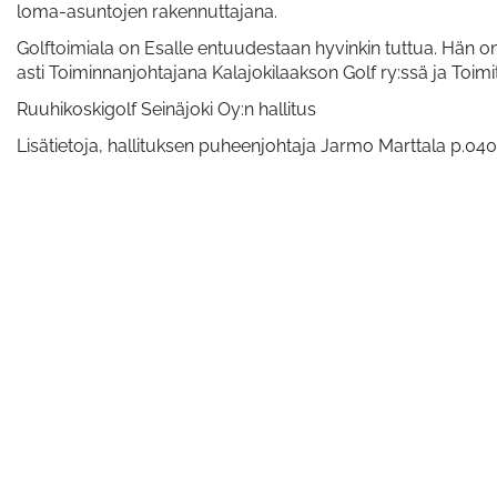
loma-asuntojen rakennuttajana.
Golftoimiala on Esalle entuudestaan hyvinkin tuttua. Hän o
asti Toiminnanjohtajana Kalajokilaakson Golf ry:ssä ja Toim
Ruuhikoskigolf Seinäjoki Oy:n hallitus
Lisätietoja, hallituksen puheenjohtaja Jarmo Marttala p.04