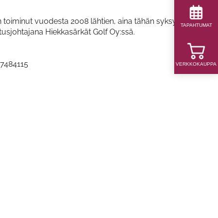
n toiminut vuodesta 2008 lähtien, aina tähän syksyyn
TAPAHTUMAT
itusjohtajana Hiekkasärkät Golf Oy:ssä.
07484115
VERKKOKAUPPA