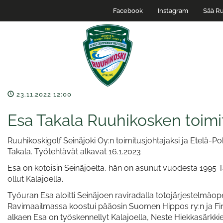
Facebook
Instagram
Sää Ru
23.11.2022 12:00
Esa Takala Ruuhikosken toimit
Ruuhikoskigolf Seinäjoki Oy:n toimitusjohtajaksi ja Etelä-P
Takala. Työtehtävät alkavat 16.1.2023
Esa on kotoisin Seinäjoelta, hän on asunut vuodesta 1995 T
ollut Kalajoella.
Työuran Esa aloitti Seinäjoen raviradalla totojärjestelmäop
Ravimaailmassa koostui pääosin Suomen Hippos ry:n ja Fin
alkaen Esa on työskennellyt Kalajoella, Neste Hiekkasärkkien