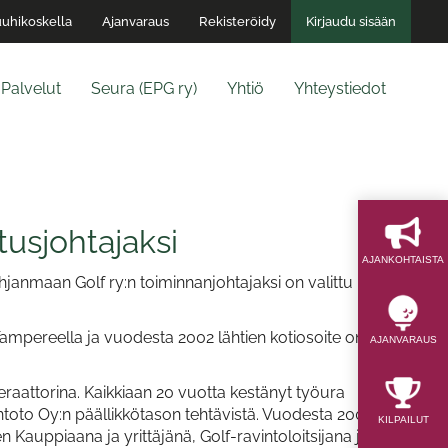
uhikoskella
Ajanvaraus
Rekisteröidy
Kirjaudu sisään
Palvelut
Seura (EPG ry)
Yhtiö
Yhteystiedot
usjohtajaksi
AJAN­KOHTAISTA
ohjanmaan Golf ry:n toiminnanjohtajaksi on valittu Esa
ampereella ja vuodesta 2002 lähtien kotiosoite on
AJAN­VARAUS
eraattorina. Kaikkiaan 20 vuotta kestänyt työura
toto Oy:n päällikkötason tehtävistä. Vuodesta 2002
KILPAILUT
 Kauppiaana ja yrittäjänä, Golf-ravintoloitsijana ja