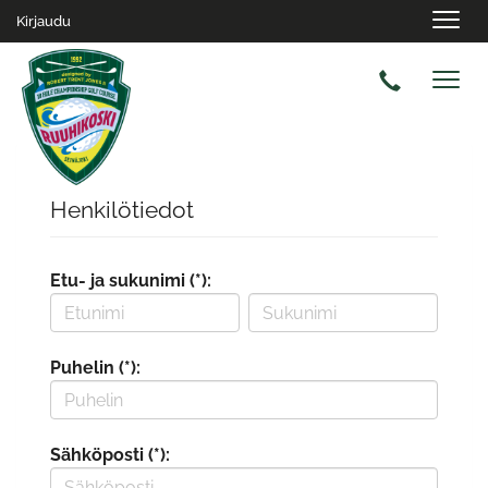
Navig
Kirjaudu
Navig
Henkilötiedot
Etu- ja sukunimi (*):
Puhelin (*):
Sähköposti (*):