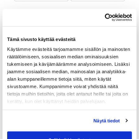
Maa (*):
Suomi
Golf jäsenyys
Tämä sivusto käyttää evästeitä
Käytämme evästeitä tarjoamamme sisällön ja mainosten
Valitse seura:
räätälöimiseen, sosiaalisen median ominaisuuksien
tukemiseen ja kävijämäärämme analysoimiseen. Lisäksi
jaamme sosiaalisen median, mainosalan ja analytiikka-
Jäsennumero:
alan kumppaneillemme tietoja siitä, miten käytät
sivustoamme. Kumppanimme voivat yhdistää näitä
tietoja muihin tietoihin, joita olet antanut heille tai joita on
Lisätiedot
kerätty, kun olet käyttänyt heidän palvelujaan.
Näytä tiedot
Syntymäaika: (*)