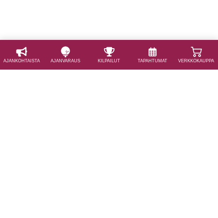
AJAN­KOHTAISTA
AJAN­VARAUS
KILPAILUT
TAPAHTUMAT
VERKKOKAUPPA