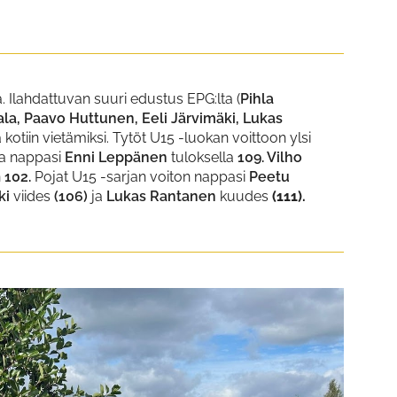
a. Ilahdattuvan suuri edustus EPG:lta (
Pihla
a, Paavo Huttunen, Eeli Järvimäki, Lukas
 kotiin vietämiksi. Tytöt U15 -luokan voittoon ylsi
aa nappasi
Enni Leppänen
tuloksella
109. Vilho
n
102.
Pojat U15 -sarjan voiton nappasi
Peetu
ki
viides
(106)
ja
Lukas Rantanen
kuudes
(111).