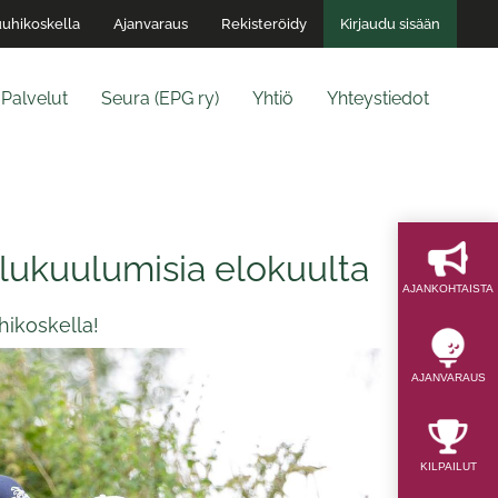
uhikoskella
Ajanvaraus
Rekisteröidy
Kirjaudu sisään
Palvelut
Seura (EPG ry)
Yhtiö
Yhteystiedot
ilukuulumisia elokuulta
AJAN­KOHTAISTA
hikoskella!
AJAN­VARAUS
KILPAILUT