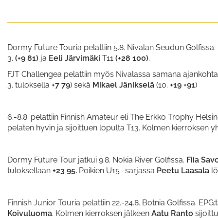
Dormy Future Touria pelattiin 5.8. Nivalan Seudun Golfissa
3.
(+9 81)
ja
Eeli Järvimäki
T11
(+28 100)
.
FJT Challengea pelattiin myös Nivalassa samana ajankohta
3. tuloksella
+7 79
) sekä
Mikael Jänikselä
(10.
+
19 +91
)
6.-8.8. pelattiin Finnish Amateur eli The Erkko Trophy Helsin
pelaten hyvin ja sijoittuen lopulta T13. Kolmen kierroksen yh
Dormy Future Tour jatkui 9.8. Nokia River Golfissa.
Fiia Sav
tuloksellaan
+23 95.
Poikien U15 -sarjassa
Peetu Laasala
l
Finnish Junior Touria pelattiin 22.-24.8. Botnia Golfissa. EPG
Koivuluoma
. Kolmen kierroksen jälkeen
Aatu Ranto
sijoitt