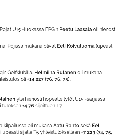
. Pojat U15 -luokassa EPG:n
Peetu Laasala
oli hienosti
na. Pojissa mukana olivat
Eeli Koivuluoma
(upeasti
gin Golfklubilla.
Helmiina Rutanen
oli mukana
teistulos oli
+14 227 (76, 76, 75).
olainen
ylsi hienosti hopealle tytöt U15 -sarjassa
öi tuloksen
+4 76
sijoittuen T7.
:ta kilpailussa oli mukana
Aatu Ranto
sekä
Eeli
ui upeasti sijalle T5 yhteistuloksellaan
+7 223 (74, 75,