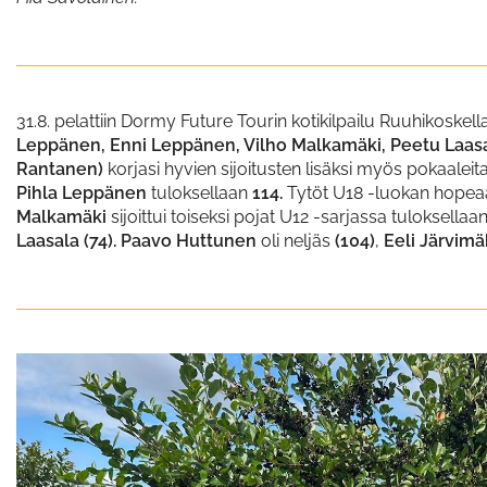
31.8. pelattiin Dormy Future Tourin kotikilpailu Ruuhikoskell
Leppänen, Enni Leppänen, Vilho Malkamäki, Peetu Laasal
Rantanen)
korjasi hyvien sijoitusten lisäksi myös pokaaleita
Pihla Leppänen
tuloksellaan
114.
Tytöt U18 -luokan hope
Malkamäki
sijoittui toiseksi pojat U12 -sarjassa tuloksellaa
Laasala
​​​​​​​(74).
Paavo Huttunen
oli neljäs
(104)
,
Eeli Järvimä