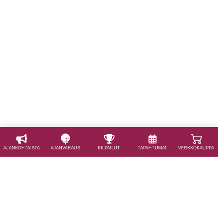
AJAN­KOHTAISTA
AJAN­VARAUS
KILPAILUT
TAPAHTUMAT
VERKKOKAUPPA