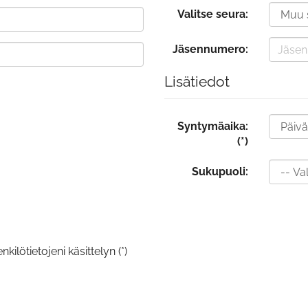
Valitse seura:
Jäsennumero:
Lisätiedot
Syntymäaika:
(*)
Sukupuoli:
kilötietojeni käsittelyn (*)