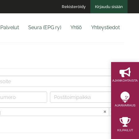
Rekisteröidy
Kirjaudu sisään
Palvelut
Seura (EPG ry)
Yhtiö
Yhteystiedot
AJAN­KOHTAISTA
AJAN­VARAUS
i
KILPAILUT