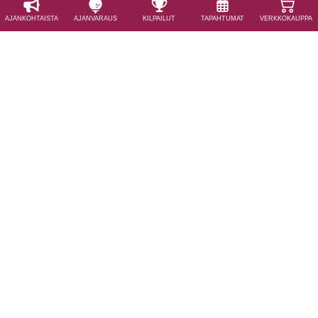
AJAN­KOHTAISTA
AJAN­VARAUS
KILPAILUT
TAPAHTUMAT
VERKKOKAUPPA