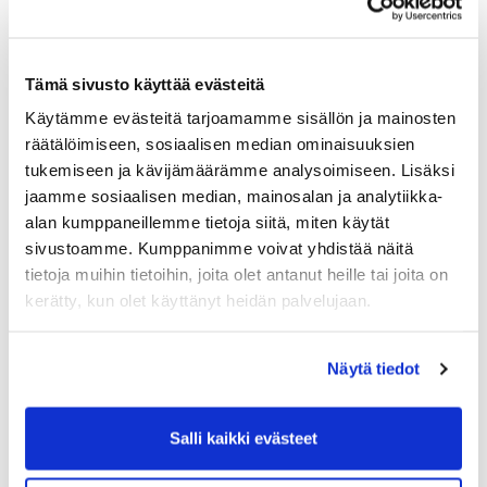
Maa (*):
Suomi
Tämä sivusto käyttää evästeitä
Golf jäsenyys
Käytämme evästeitä tarjoamamme sisällön ja mainosten
räätälöimiseen, sosiaalisen median ominaisuuksien
tukemiseen ja kävijämäärämme analysoimiseen. Lisäksi
Valitse seura:
jaamme sosiaalisen median, mainosalan ja analytiikka-
alan kumppaneillemme tietoja siitä, miten käytät
sivustoamme. Kumppanimme voivat yhdistää näitä
Jäsennumero:
tietoja muihin tietoihin, joita olet antanut heille tai joita on
kerätty, kun olet käyttänyt heidän palvelujaan.
Lisätiedot
Näytä tiedot
Syntymäaika: (*)
Salli kaikki evästeet