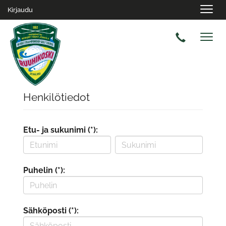
Navig
Kirjaudu
Navig
Henkilötiedot
Etu- ja sukunimi (*):
Puhelin (*):
Sähköposti (*):