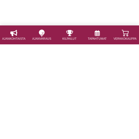
AJAN­KOHTAISTA
AJAN­VARAUS
KILPAILUT
TAPAHTUMAT
VERKKOKAUPPA