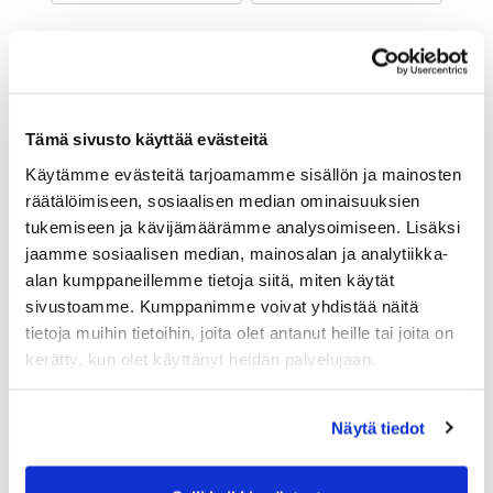
Maa (*):
Suomi
Golf jäsenyys
Tämä sivusto käyttää evästeitä
Käytämme evästeitä tarjoamamme sisällön ja mainosten
Valitse seura:
räätälöimiseen, sosiaalisen median ominaisuuksien
tukemiseen ja kävijämäärämme analysoimiseen. Lisäksi
jaamme sosiaalisen median, mainosalan ja analytiikka-
Jäsennumero:
alan kumppaneillemme tietoja siitä, miten käytät
sivustoamme. Kumppanimme voivat yhdistää näitä
tietoja muihin tietoihin, joita olet antanut heille tai joita on
Lisätiedot
kerätty, kun olet käyttänyt heidän palvelujaan.
Näytä tiedot
Syntymäaika: (*)