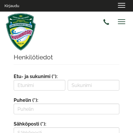
Navig
Kirjaudu
Navig
Henkilötiedot
Etu- ja sukunimi (*):
Puhelin (*):
Sähköposti (*):