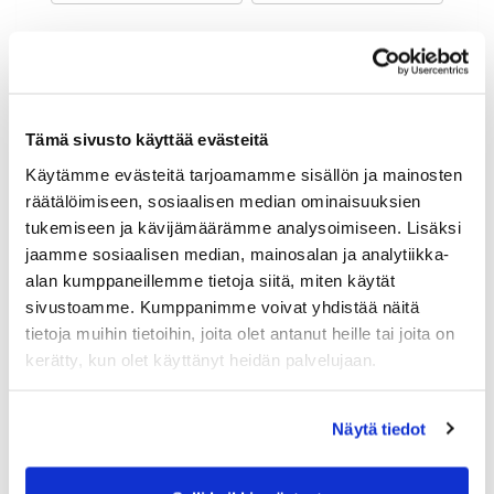
Maa (*):
Suomi
Golf jäsenyys
Tämä sivusto käyttää evästeitä
Käytämme evästeitä tarjoamamme sisällön ja mainosten
Valitse seura:
räätälöimiseen, sosiaalisen median ominaisuuksien
tukemiseen ja kävijämäärämme analysoimiseen. Lisäksi
jaamme sosiaalisen median, mainosalan ja analytiikka-
Jäsennumero:
alan kumppaneillemme tietoja siitä, miten käytät
sivustoamme. Kumppanimme voivat yhdistää näitä
tietoja muihin tietoihin, joita olet antanut heille tai joita on
Lisätiedot
kerätty, kun olet käyttänyt heidän palvelujaan.
Näytä tiedot
Syntymäaika: (*)