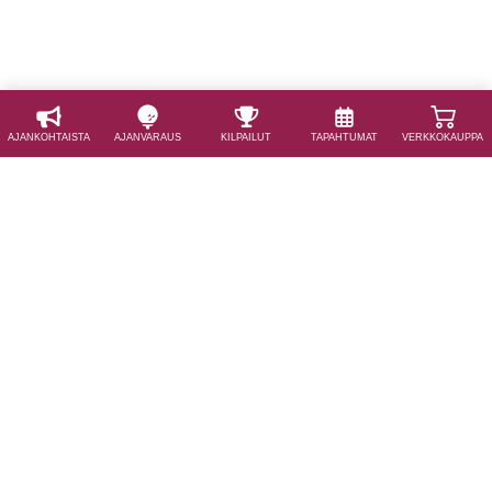
AJAN­KOHTAISTA
AJAN­VARAUS
KILPAILUT
TAPAHTUMAT
VERKKOKAUPPA