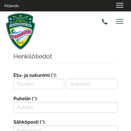
Navig
Kirjaudu
Navig
Henkilötiedot
Etu- ja sukunimi (*):
Puhelin (*):
Sähköposti (*):