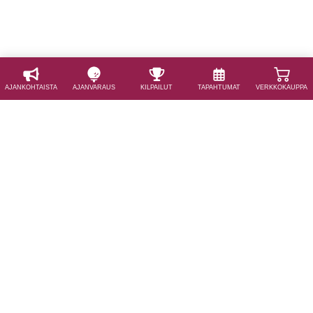
AJAN­KOHTAISTA
AJAN­VARAUS
KILPAILUT
TAPAHTUMAT
VERKKOKAUPPA