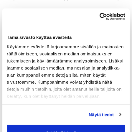
Maa (*):
Suomi
Golf jäsenyys
Tämä sivusto käyttää evästeitä
Käytämme evästeitä tarjoamamme sisällön ja mainosten
Valitse seura:
räätälöimiseen, sosiaalisen median ominaisuuksien
tukemiseen ja kävijämäärämme analysoimiseen. Lisäksi
jaamme sosiaalisen median, mainosalan ja analytiikka-
Jäsennumero:
alan kumppaneillemme tietoja siitä, miten käytät
sivustoamme. Kumppanimme voivat yhdistää näitä
tietoja muihin tietoihin, joita olet antanut heille tai joita on
Lisätiedot
kerätty, kun olet käyttänyt heidän palvelujaan.
Näytä tiedot
Syntymäaika: (*)