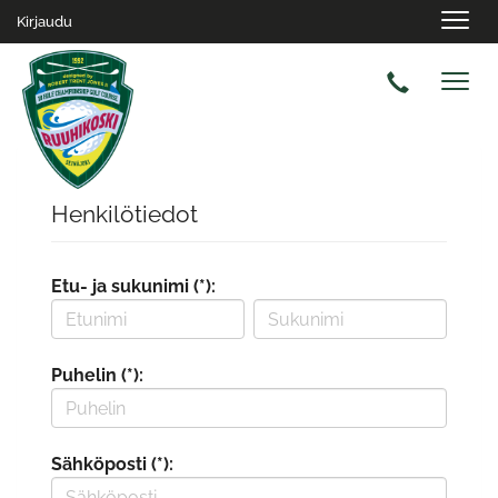
Navig
Kirjaudu
Navig
Henkilötiedot
Etu- ja sukunimi (*):
Puhelin (*):
Sähköposti (*):