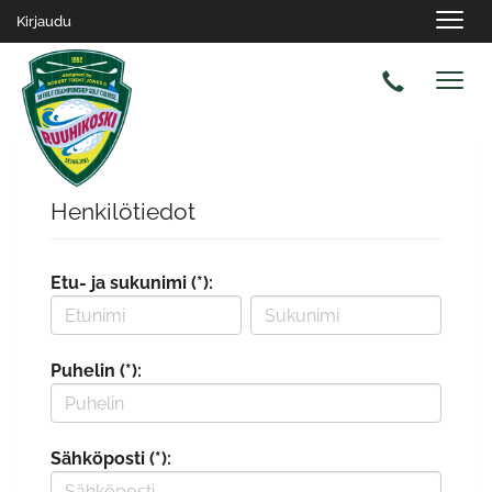
Navig
Kirjaudu
Navig
Henkilötiedot
Etu- ja sukunimi (*):
Puhelin (*):
Sähköposti (*):