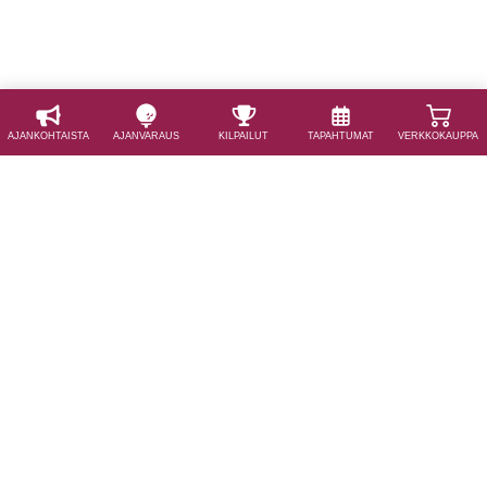
AJAN­KOHTAISTA
AJAN­VARAUS
KILPAILUT
TAPAHTUMAT
VERKKOKAUPPA