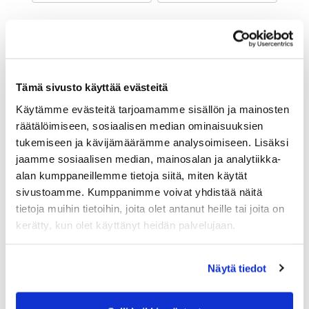
Maa (*):
Suomi
Golf jäsenyys
Tämä sivusto käyttää evästeitä
Käytämme evästeitä tarjoamamme sisällön ja mainosten
Valitse seura:
räätälöimiseen, sosiaalisen median ominaisuuksien
tukemiseen ja kävijämäärämme analysoimiseen. Lisäksi
jaamme sosiaalisen median, mainosalan ja analytiikka-
Jäsennumero:
alan kumppaneillemme tietoja siitä, miten käytät
sivustoamme. Kumppanimme voivat yhdistää näitä
tietoja muihin tietoihin, joita olet antanut heille tai joita on
Lisätiedot
kerätty, kun olet käyttänyt heidän palvelujaan.
Näytä tiedot
Syntymäaika: (*)