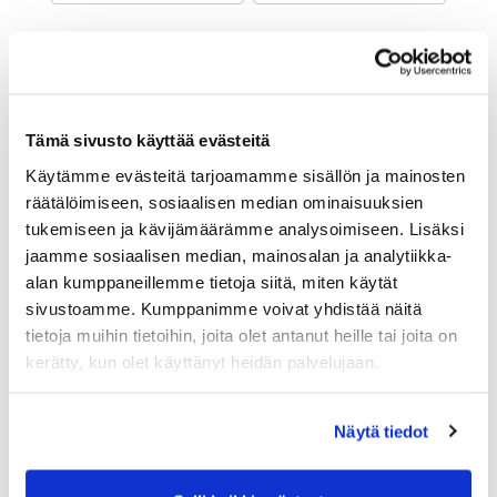
Maa (*):
Suomi
Golf jäsenyys
Tämä sivusto käyttää evästeitä
Käytämme evästeitä tarjoamamme sisällön ja mainosten
Valitse seura:
räätälöimiseen, sosiaalisen median ominaisuuksien
tukemiseen ja kävijämäärämme analysoimiseen. Lisäksi
jaamme sosiaalisen median, mainosalan ja analytiikka-
Jäsennumero:
alan kumppaneillemme tietoja siitä, miten käytät
sivustoamme. Kumppanimme voivat yhdistää näitä
tietoja muihin tietoihin, joita olet antanut heille tai joita on
Lisätiedot
kerätty, kun olet käyttänyt heidän palvelujaan.
Näytä tiedot
Syntymäaika: (*)