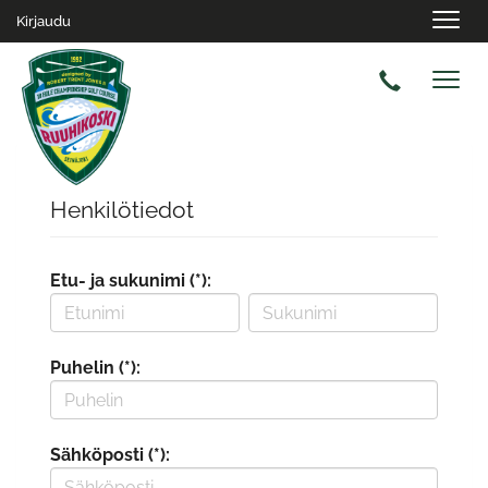
Navig
Kirjaudu
Navig
Henkilötiedot
Etu- ja sukunimi (*):
Puhelin (*):
Sähköposti (*):