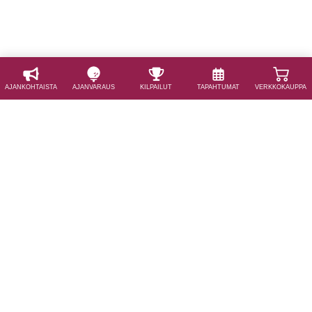
AJAN­KOHTAISTA
AJAN­VARAUS
KILPAILUT
TAPAHTUMAT
VERKKOKAUPPA