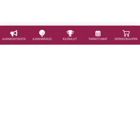
AJAN­KOHTAISTA
AJAN­VARAUS
KILPAILUT
TAPAHTUMAT
VERKKOKAUPPA