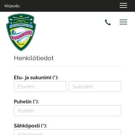
Navig
Kirjaudu
Navig
Henkilötiedot
Etu- ja sukunimi (*):
Puhelin (*):
Sähköposti (*):