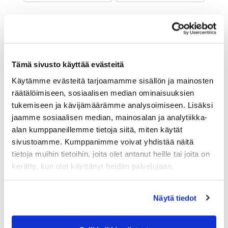
Maa (*):
Suomi
Golf jäsenyys
Tämä sivusto käyttää evästeitä
Käytämme evästeitä tarjoamamme sisällön ja mainosten
Valitse seura:
räätälöimiseen, sosiaalisen median ominaisuuksien
tukemiseen ja kävijämäärämme analysoimiseen. Lisäksi
jaamme sosiaalisen median, mainosalan ja analytiikka-
Jäsennumero:
alan kumppaneillemme tietoja siitä, miten käytät
sivustoamme. Kumppanimme voivat yhdistää näitä
tietoja muihin tietoihin, joita olet antanut heille tai joita on
Lisätiedot
kerätty, kun olet käyttänyt heidän palvelujaan.
Näytä tiedot
Syntymäaika: (*)