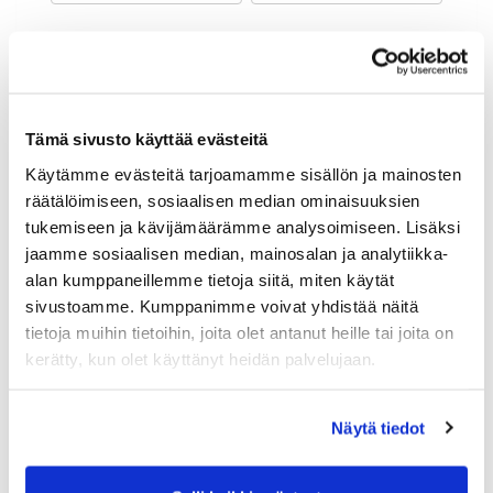
Maa (*):
Suomi
Golf jäsenyys
Tämä sivusto käyttää evästeitä
Käytämme evästeitä tarjoamamme sisällön ja mainosten
Valitse seura:
räätälöimiseen, sosiaalisen median ominaisuuksien
tukemiseen ja kävijämäärämme analysoimiseen. Lisäksi
jaamme sosiaalisen median, mainosalan ja analytiikka-
Jäsennumero:
alan kumppaneillemme tietoja siitä, miten käytät
sivustoamme. Kumppanimme voivat yhdistää näitä
tietoja muihin tietoihin, joita olet antanut heille tai joita on
Lisätiedot
kerätty, kun olet käyttänyt heidän palvelujaan.
Näytä tiedot
Syntymäaika: (*)