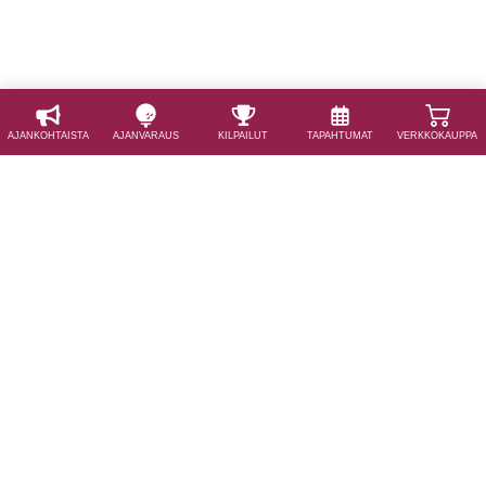
AJAN­KOHTAISTA
AJAN­VARAUS
KILPAILUT
TAPAHTUMAT
VERKKOKAUPPA