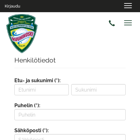
Navig
Kirjaudu
Navig
Henkilötiedot
Etu- ja sukunimi (*):
Puhelin (*):
Sähköposti (*):