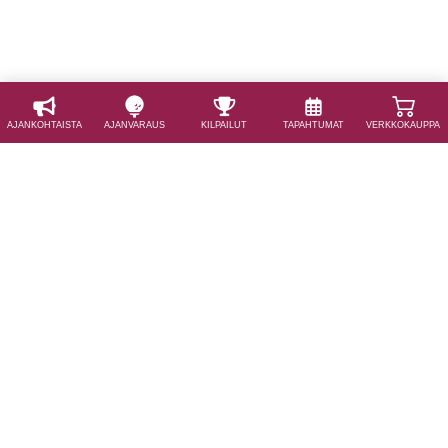
AJAN­KOHTAISTA
AJAN­VARAUS
KILPAILUT
TAPAHTUMAT
VERKKOKAUPPA