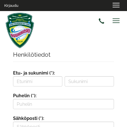
Navig
Kirjaudu
Navig
Henkilötiedot
Etu- ja sukunimi (*):
Puhelin (*):
Sähköposti (*):