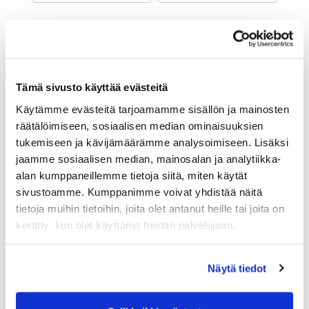
Maa (*):
Suomi
Golf jäsenyys
Tämä sivusto käyttää evästeitä
Käytämme evästeitä tarjoamamme sisällön ja mainosten
Valitse seura:
räätälöimiseen, sosiaalisen median ominaisuuksien
tukemiseen ja kävijämäärämme analysoimiseen. Lisäksi
jaamme sosiaalisen median, mainosalan ja analytiikka-
Jäsennumero:
alan kumppaneillemme tietoja siitä, miten käytät
sivustoamme. Kumppanimme voivat yhdistää näitä
tietoja muihin tietoihin, joita olet antanut heille tai joita on
Lisätiedot
kerätty, kun olet käyttänyt heidän palvelujaan.
Näytä tiedot
Syntymäaika: (*)