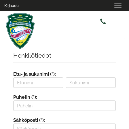
Navig
Kirjaudu
Navig
Henkilötiedot
Etu- ja sukunimi (*):
Puhelin (*):
Sähköposti (*):