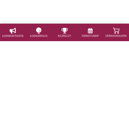
AJAN­KOHTAISTA
AJAN­VARAUS
KILPAILUT
TAPAHTUMAT
VERKKOKAUPPA