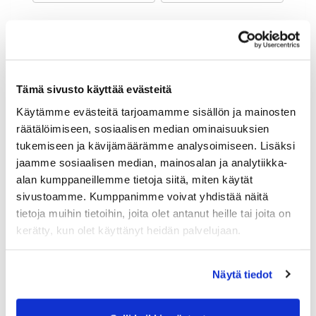
Maa (*):
Suomi
Golf jäsenyys
Tämä sivusto käyttää evästeitä
Käytämme evästeitä tarjoamamme sisällön ja mainosten
Valitse seura:
räätälöimiseen, sosiaalisen median ominaisuuksien
tukemiseen ja kävijämäärämme analysoimiseen. Lisäksi
jaamme sosiaalisen median, mainosalan ja analytiikka-
Jäsennumero:
alan kumppaneillemme tietoja siitä, miten käytät
sivustoamme. Kumppanimme voivat yhdistää näitä
tietoja muihin tietoihin, joita olet antanut heille tai joita on
Lisätiedot
kerätty, kun olet käyttänyt heidän palvelujaan.
Näytä tiedot
Syntymäaika: (*)