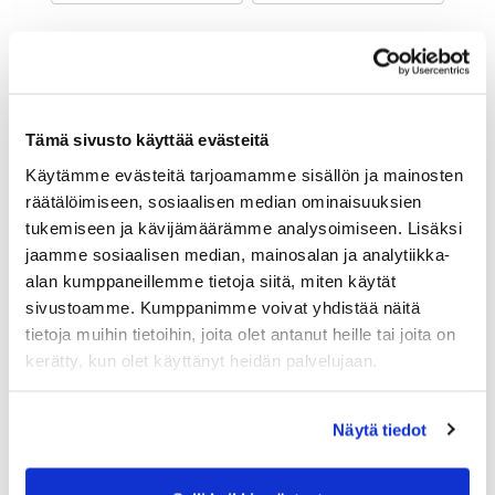
Maa (*):
Suomi
Golf jäsenyys
Tämä sivusto käyttää evästeitä
Käytämme evästeitä tarjoamamme sisällön ja mainosten
Valitse seura:
räätälöimiseen, sosiaalisen median ominaisuuksien
tukemiseen ja kävijämäärämme analysoimiseen. Lisäksi
jaamme sosiaalisen median, mainosalan ja analytiikka-
Jäsennumero:
alan kumppaneillemme tietoja siitä, miten käytät
sivustoamme. Kumppanimme voivat yhdistää näitä
tietoja muihin tietoihin, joita olet antanut heille tai joita on
Lisätiedot
kerätty, kun olet käyttänyt heidän palvelujaan.
Näytä tiedot
Syntymäaika: (*)