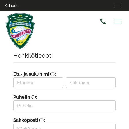
Navig
Kirjaudu
Navig
Henkilötiedot
Etu- ja sukunimi (*):
Puhelin (*):
Sähköposti (*):