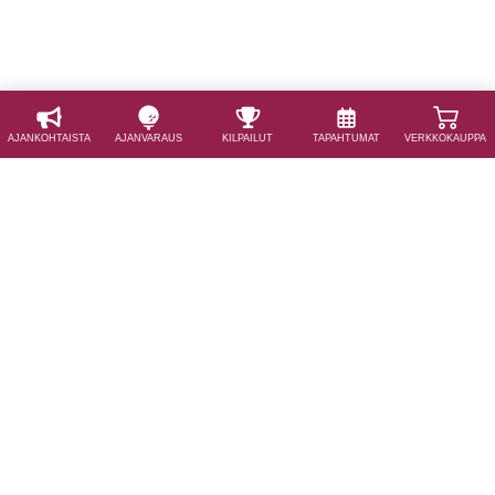
AJAN­KOHTAISTA
AJAN­VARAUS
KILPAILUT
TAPAHTUMAT
VERKKOKAUPPA