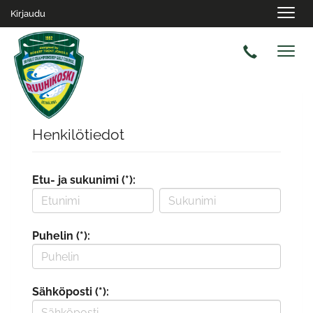
Navig
Kirjaudu
Navig
Henkilötiedot
Etu- ja sukunimi (*):
Puhelin (*):
Sähköposti (*):