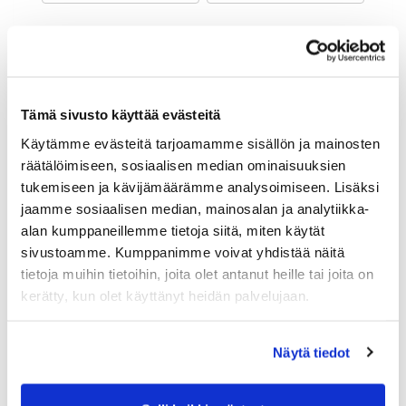
Maa (*):
Suomi
Golf jäsenyys
Tämä sivusto käyttää evästeitä
Käytämme evästeitä tarjoamamme sisällön ja mainosten
Valitse seura:
räätälöimiseen, sosiaalisen median ominaisuuksien
tukemiseen ja kävijämäärämme analysoimiseen. Lisäksi
jaamme sosiaalisen median, mainosalan ja analytiikka-
Jäsennumero:
alan kumppaneillemme tietoja siitä, miten käytät
sivustoamme. Kumppanimme voivat yhdistää näitä
tietoja muihin tietoihin, joita olet antanut heille tai joita on
Lisätiedot
kerätty, kun olet käyttänyt heidän palvelujaan.
Näytä tiedot
Syntymäaika: (*)