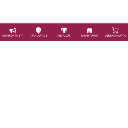
AJAN­KOHTAISTA
AJAN­VARAUS
KILPAILUT
TAPAHTUMAT
VERKKOKAUPPA