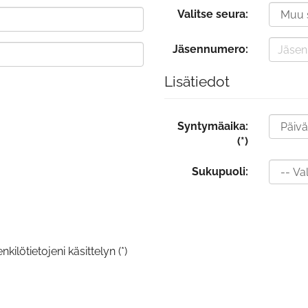
Valitse seura:
Jäsennumero:
Lisätiedot
Syntymäaika:
(*)
Sukupuoli:
kilötietojeni käsittelyn (*)