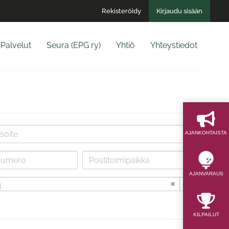
Rekisteröidy
Kirjaudu sisään
Palvelut
Seura (EPG ry)
Yhtiö
Yhteystiedot
AJAN­KOHTAISTA
AJAN­VARAUS
i
KILPAILUT