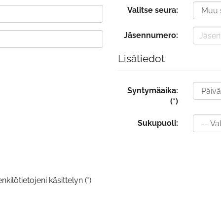
Valitse seura:
Jäsennumero:
Lisätiedot
Syntymäaika:
(*)
Sukupuoli:
kilötietojeni käsittelyn (*)