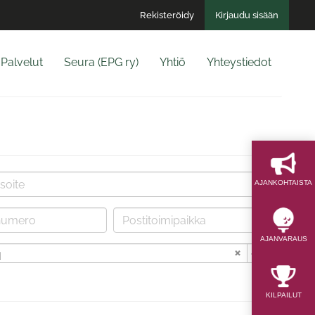
Rekisteröidy
Kirjaudu sisään
Palvelut
Seura (EPG ry)
Yhtiö
Yhteystiedot
AJAN­KOHTAISTA
AJAN­VARAUS
i
KILPAILUT