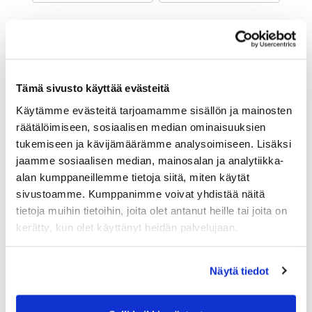
Maa (*):
Suomi
Golf jäsenyys
Tämä sivusto käyttää evästeitä
Käytämme evästeitä tarjoamamme sisällön ja mainosten
Valitse seura:
räätälöimiseen, sosiaalisen median ominaisuuksien
tukemiseen ja kävijämäärämme analysoimiseen. Lisäksi
jaamme sosiaalisen median, mainosalan ja analytiikka-
Jäsennumero:
alan kumppaneillemme tietoja siitä, miten käytät
sivustoamme. Kumppanimme voivat yhdistää näitä
tietoja muihin tietoihin, joita olet antanut heille tai joita on
Lisätiedot
kerätty, kun olet käyttänyt heidän palvelujaan.
Näytä tiedot
Syntymäaika: (*)