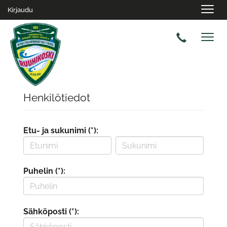
Navig
Kirjaudu
Navig
Henkilötiedot
Etu- ja sukunimi (*):
Puhelin (*):
Sähköposti (*):