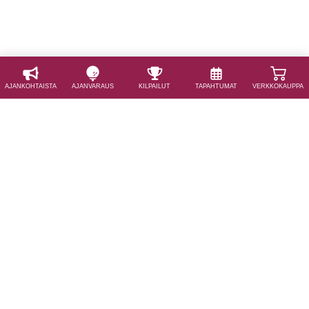
AJAN­KOHTAISTA
AJAN­VARAUS
KILPAILUT
TAPAHTUMAT
VERKKOKAUPPA