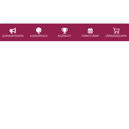
AJAN­KOHTAISTA
AJAN­VARAUS
KILPAILUT
TAPAHTUMAT
VERKKOKAUPPA