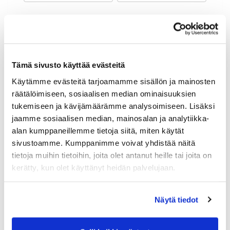
Maa (*):
Suomi
Golf jäsenyys
Tämä sivusto käyttää evästeitä
Käytämme evästeitä tarjoamamme sisällön ja mainosten
Valitse seura:
räätälöimiseen, sosiaalisen median ominaisuuksien
tukemiseen ja kävijämäärämme analysoimiseen. Lisäksi
jaamme sosiaalisen median, mainosalan ja analytiikka-
Jäsennumero:
alan kumppaneillemme tietoja siitä, miten käytät
sivustoamme. Kumppanimme voivat yhdistää näitä
tietoja muihin tietoihin, joita olet antanut heille tai joita on
Lisätiedot
kerätty, kun olet käyttänyt heidän palvelujaan.
Näytä tiedot
Syntymäaika: (*)