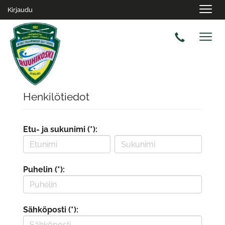
Navig
Kirjaudu
Navig
Henkilötiedot
Etu- ja sukunimi (*):
Puhelin (*):
Sähköposti (*):