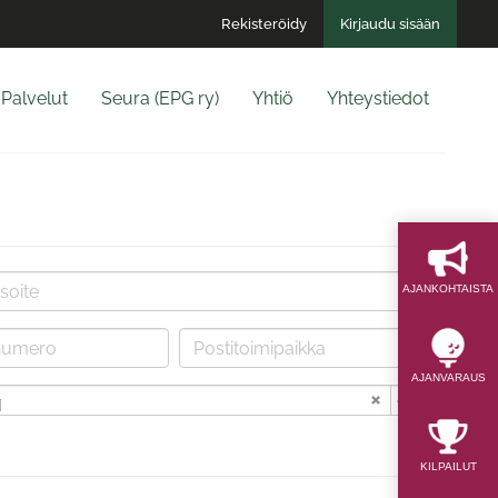
Rekisteröidy
Kirjaudu sisään
Palvelut
Seura (EPG ry)
Yhtiö
Yhteystiedot
AJAN­KOHTAISTA
AJAN­VARAUS
i
KILPAILUT