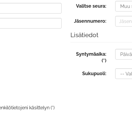
Valitse seura:
Jäsennumero:
Lisätiedot
Syntymäaika:
(*)
Sukupuoli:
kilötietojeni käsittelyn (*)