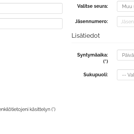
Valitse seura:
Jäsennumero:
Lisätiedot
Syntymäaika:
(*)
Sukupuoli:
kilötietojeni käsittelyn (*)