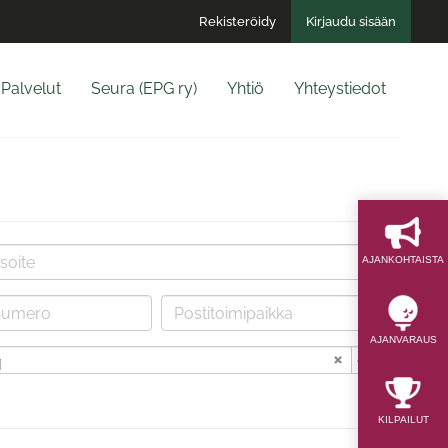
Rekisteröidy
Kirjaudu sisään
Palvelut
Seura (EPG ry)
Yhtiö
Yhteystiedot
AJAN­KOHTAISTA
AJAN­VARAUS
i
KILPAILUT