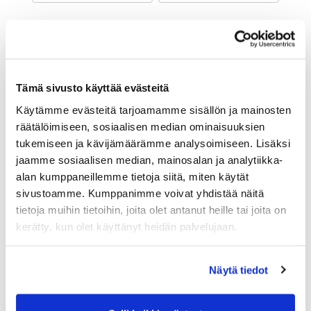
Maa (*):
Suomi
Golf jäsenyys
Tämä sivusto käyttää evästeitä
Käytämme evästeitä tarjoamamme sisällön ja mainosten
Valitse seura:
räätälöimiseen, sosiaalisen median ominaisuuksien
tukemiseen ja kävijämäärämme analysoimiseen. Lisäksi
jaamme sosiaalisen median, mainosalan ja analytiikka-
Jäsennumero:
alan kumppaneillemme tietoja siitä, miten käytät
sivustoamme. Kumppanimme voivat yhdistää näitä
tietoja muihin tietoihin, joita olet antanut heille tai joita on
Lisätiedot
kerätty, kun olet käyttänyt heidän palvelujaan.
Näytä tiedot
Syntymäaika: (*)