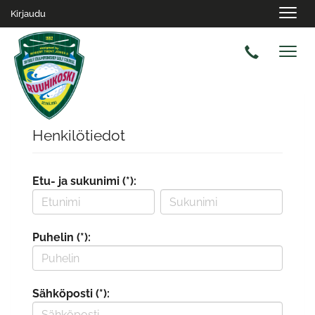
Navig
Kirjaudu
Navig
Henkilötiedot
Etu- ja sukunimi (*):
Puhelin (*):
Sähköposti (*):