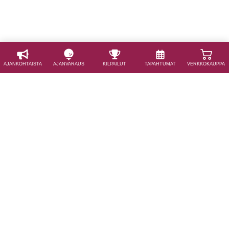
AJAN­KOHTAISTA
AJAN­VARAUS
KILPAILUT
TAPAHTUMAT
VERKKOKAUPPA