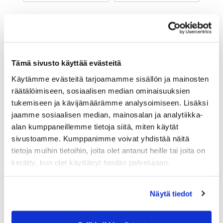
Maa (*):
Suomi
Golf jäsenyys
Tämä sivusto käyttää evästeitä
Käytämme evästeitä tarjoamamme sisällön ja mainosten
Valitse seura:
räätälöimiseen, sosiaalisen median ominaisuuksien
tukemiseen ja kävijämäärämme analysoimiseen. Lisäksi
jaamme sosiaalisen median, mainosalan ja analytiikka-
Jäsennumero:
alan kumppaneillemme tietoja siitä, miten käytät
sivustoamme. Kumppanimme voivat yhdistää näitä
tietoja muihin tietoihin, joita olet antanut heille tai joita on
Lisätiedot
kerätty, kun olet käyttänyt heidän palvelujaan.
Näytä tiedot
Syntymäaika: (*)