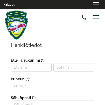
Navig
Kirjaudu
Navig
Henkilötiedot
Etu- ja sukunimi (*):
Puhelin (*):
Sähköposti (*):