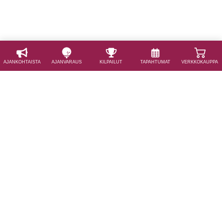
AJAN­KOHTAISTA
AJAN­VARAUS
KILPAILUT
TAPAHTUMAT
VERKKOKAUPPA