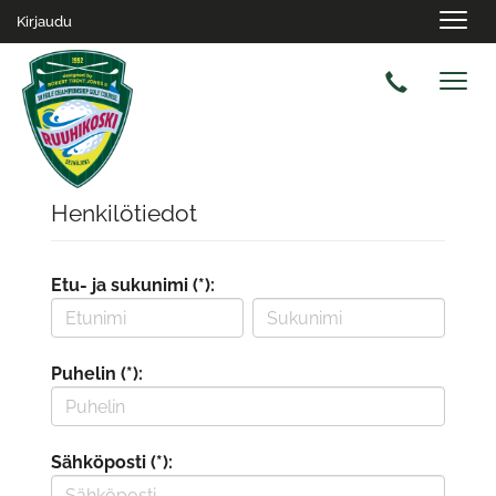
Navig
Kirjaudu
Navig
Henkilötiedot
Etu- ja sukunimi (*):
Puhelin (*):
Sähköposti (*):