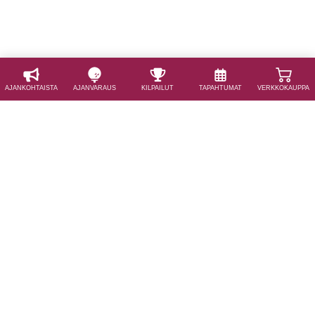
AJAN­KOHTAISTA
AJAN­VARAUS
KILPAILUT
TAPAHTUMAT
VERKKOKAUPPA