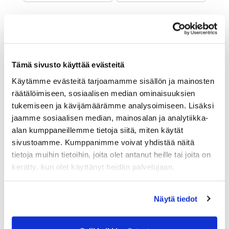
Maa (*):
Suomi
Golf jäsenyys
Tämä sivusto käyttää evästeitä
Käytämme evästeitä tarjoamamme sisällön ja mainosten
Valitse seura:
räätälöimiseen, sosiaalisen median ominaisuuksien
tukemiseen ja kävijämäärämme analysoimiseen. Lisäksi
jaamme sosiaalisen median, mainosalan ja analytiikka-
Jäsennumero:
alan kumppaneillemme tietoja siitä, miten käytät
sivustoamme. Kumppanimme voivat yhdistää näitä
tietoja muihin tietoihin, joita olet antanut heille tai joita on
Lisätiedot
kerätty, kun olet käyttänyt heidän palvelujaan.
Näytä tiedot
Syntymäaika: (*)