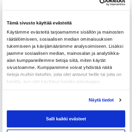
Maa (*):
Suomi
Tämä sivusto käyttää evästeitä
Golf jäsenyys
Käytämme evästeitä tarjoamamme sisällön ja mainosten
räätälöimiseen, sosiaalisen median ominaisuuksien
tukemiseen ja kävijämäärämme analysoimiseen. Lisäksi
Valitse seura:
jaamme sosiaalisen median, mainosalan ja analytiikka-
alan kumppaneillemme tietoja siitä, miten käytät
sivustoamme. Kumppanimme voivat yhdistää näitä
Jäsennumero:
tietoja muihin tietoihin, joita olet antanut heille tai joita on
kerätty, kun olet käyttänyt heidän palvelujaan.
Lisätiedot
Näytä tiedot
Syntymäaika: (*)
Salli kaikki evästeet