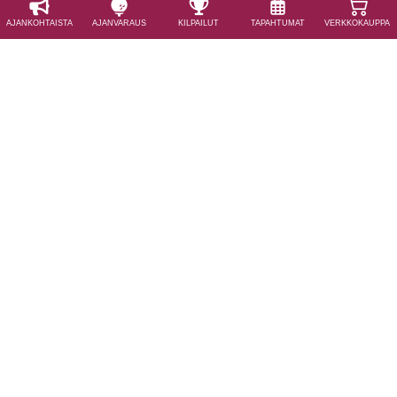
AJAN­KOHTAISTA
AJAN­VARAUS
KILPAILUT
TAPAHTUMAT
VERKKOKAUPPA