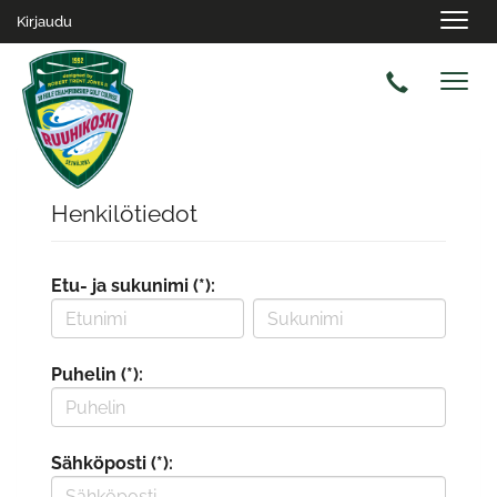
Navig
Kirjaudu
Navig
Henkilötiedot
Etu- ja sukunimi (*):
Puhelin (*):
Sähköposti (*):